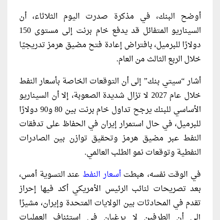
أوضح البنك، في مذكرة صدرت اليوم الثلاثاء، أن
السيناريو المتفائل قد يدفع خام برنت إلى مستوى 150
دولارًا للبرميل، بافتراض إعادة فتح مضيق هرمز تدريجيًا
خلال الربع الثالث من العام.
أشار “سيتي بنك” إلى أن التوقعات الخاصة بأسعار النفط
خلال عام 2027 لا تزال شديدة الصعوبة، إلا أن السيناريو
الأساسي للبنك يرجح تداول خام برنت بين 80 و90 دولارًا
للبرميل، في حال استمرار إيران في الحفاظ على تدفقات
النفط عبر مضيق هرمز وتحقيق توازن بين الصادرات
النفطية وتوقعات نمو الطلب العالمي.
في الوقت نفسه، هبطت
أسعار النفط
عند التسوية أمس،
بعد تصريحات لنائب الرئيس الأمريكي أكد فيها إحراز
تقدم في المحادثات بين الولايات المتحدة وإيران، مشيرًا
إلى أن الطرفين لا يرغبان في استئناف العمليات