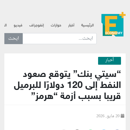
الرئيسية
أخبار
حوارات
إنفوجراف
فيديو
الذه
ابحث عن... :
أخبار
“سيتي بنك” يتوقع صعود
النفط إلى 120 دولارًا للبرميل
قريبا بسبب أزمة “هرمز”
20 مايو, 2026