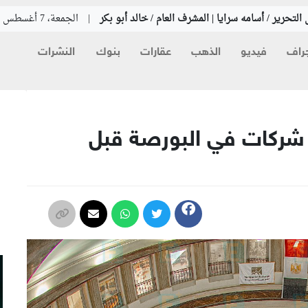
التحرير / أسامه سرايا | المشرف العام / خالد أبو بكر
|
الجمعة، 7 أغسطس 2026
راف
فيديو
الذهب
عقارات
بنوك
النشرات
م
لحكومة تستهدف قيد 4 شركات في البورصة قبل
م