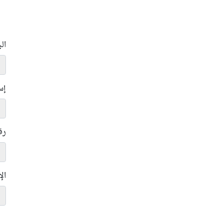
ال
إس
رق
ال