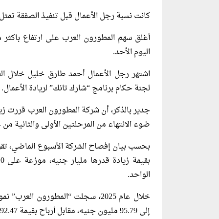
كانت نسبة رجل الأعمال قبل تنفيذ الصفقة تمثل نحو 26.86% من رأس مال 
اليوم الأحد.
اشتهر رجل الأعمال أحمد طارق خليل خلال ال
لجنة حكام برنامج “شارك تانك” لريادة الأعمال.
جدير بالذكر، أن شركة المطورون العرب قررت زيا
ضوء الانتهاء من المرحلتين الأولى والثانية من ع
الواحد.
إلى 95.79 مليون جنيه، مقابل أرباح بقيمة 92.47 مليون جنيه في 2024، مع الأخذ في الاعتبار حقوق الأقلية.