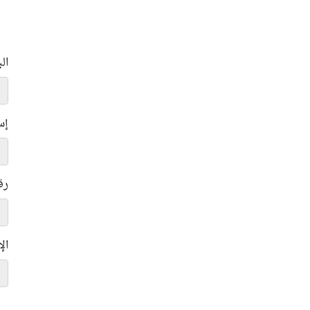
ال
إس
رق
ال