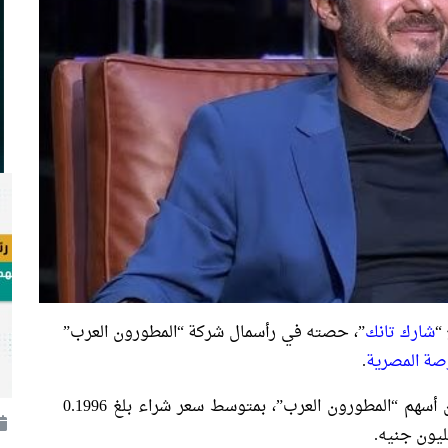
“
شارك تانك
”، حصته في رأسمال شركة “المطورون العرب”
صة المصرية
.
وفق الإفصاح، اشترى خليل 24 مليون سهم من أسهم “المطورون العرب”، بمتوسط سعر شراء بلغ 0.1996