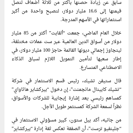
سابق عن زيادة حصتها بأكثر من ثلاثة أضعاف لتصل
قيمتها إلى 16.6 مليار دولار، لتصبح واحدة من أكبر
استثماراتها في الأسهم المدرجة.
خلال العام الماضي، جمعت “ألفابت” أكثر من 85 مليار
دولار من أسواق الدين العالمية عبر ست عملات مختلفة،
ليتجاوز إجمالي ديونها القائمة حاجز 100 مليار دولار، في
إطار سعيها لتأمين التمويل اللازم لسباق الذكاء
الاصطناعي المتسارع.
قال ستيفن تشيك، رئيس قسم الاستثمار في شركة
“تشيك كابيتال مانجمنت”، إن دخول “بيركشاير هاثاواي”
كمساهم رئيسي يعد إشارة إيجابية للشركات والأسواق،
نظراً لسمعة الشركة كمستثمر طويل الأجل.
من جانبه، أكد بيل ستون، كبير مسؤولي الاستثمار في
“جلينفيو ترست”، أن الصفقة تعكس ثقة إدارة “بيركشاير”