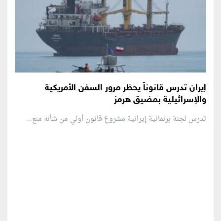
إيران تدرس قانوناً يحظر مرور السفن الأمريكية
والإسرائيلية بمضيق هرمز
تدرس لجنة برلمانية إيرانية مشروع قانون ⁠أولي من شأنه منع...
منطقة إعلانية