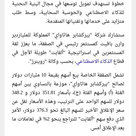
خطوة تستهدف تمويل توسعها في مجال البنية التحتية
للذكاء الاصطناعي والحوسبة السحابية، وسط طلب
متزايد على خدماتها وتقنياتها المتقدمة.
ستشارك شركة “بيركشاير هاثاواي” المملوكة للملياردير
وارن بافيت كمستثمر رئيسي في الصفقة، ما يعزز ثقة
المستثمرين في استراتيجية “ألفابت” طويلة الأجل في
قطاع
الذكاء الاصطناعي
، بحسب وكالة “رويترز”.
تشمل الصفقة الخاصة بيع أسهم بقيمة 10 مليارات دولار
لصالح “بيركشاير هاثاواي”، موزعة بالتساوي بين أسهم
الفئة (أ) وأسهم الفئة (ج)، بأسعار 351.81 دولار و 348.2
دولار للسهم الواحد على الترتيب، وهذه الأسعار تقل عن
سعر الإغلاق الأخير للسهم البالغ نحو 376.3 دولار، الأمر
الذي دفع سهم “ألفابت” للتراجع بنحو 2% في تعاملات ما
بعد الإغلاق أمس.