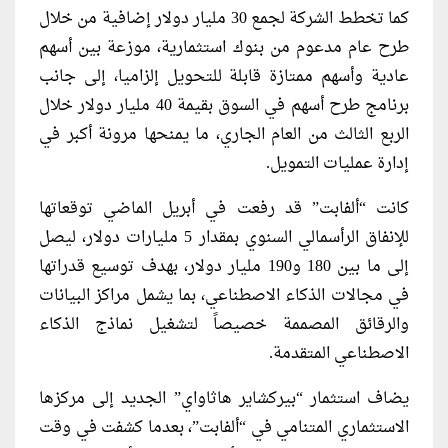
كما تخطط الشركة لجمع 30 مليار دولار إضافية من خلال
طرح عام مدعوم من بنوك استثمارية، موزعة بين أسهم
عادية وأسهم ممتازة قابلة للتحويل إلزاميا، إلى جانب
برنامج طرح أسهم في السوق بقيمة 40 مليار دولار خلال
الربع الثالث من العام الجاري، ما يمنحها مرونة أكبر في
إدارة عمليات التمويل.
كانت “ألفابت” قد رفعت في أبريل الماضي توقعاتها
للإنفاق الرأسمالي السنوي بمقدار 5 مليارات دولار، ليصل
إلى ما بين 180 و190 مليار دولار، بهدف توسيع قدراتها
في مجالات الذكاء الاصطناعي، بما يشمل مراكز البيانات
والرقائق المصممة خصيصاً لتشغيل نماذج الذكاء
الاصطناعي المتقدمة.
يضاف استثمار “بيركشاير هاثاواي” الجديد إلى مركزها
الاستثماري المتنامي في “ألفابت”، بعدما كشفت في وقت