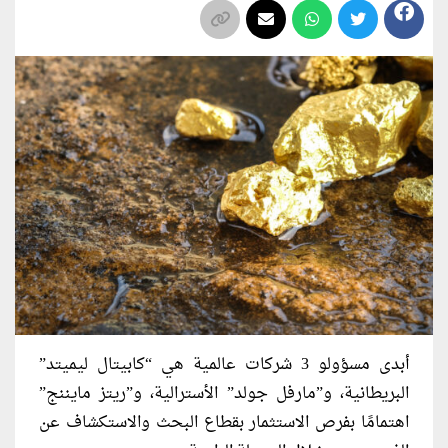
أبدى مسؤولو 3 شركات عالمية هي “كابيتال ليميتد”
البريطانية، و”مارفل جولد” الأسترالية، و”ريتز مايننج”
اهتمامًا بفرص الاستثمار بقطاع البحث والاستكشاف عن