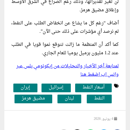
لن تغير تقديراتها، وذلك رغم الصراع في الشرق الأوسط
وإغلاق مضيق هرمز.
أضاف “رغم كل ما يشاع عن انخفاض الطلب على النفط،
لم نرصد أي مؤشرات على ذلك حتى الآن”.
كما أكد أن المنظمة ما زالت تتوقع ⁠نموا قويا في الطلب
عند 1.2 مليون برميل يوميا للعام الجاري.
لمتابعة أخر الأخبار والتحليلات من إيكونومي بلس عبر
واتس اب اضغط هنا
أسعار النفط
إسرائيل
إيران
النفط
لبنان
مضيق هرمز
4 يونيو, 2026