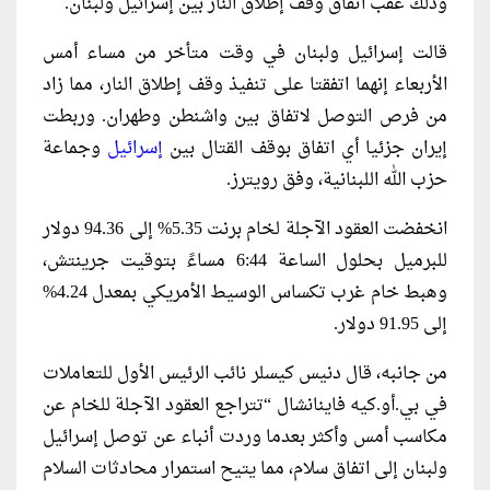
وذلك عقب اتفاق وقف إطلاق النار بين إسرائيل ولبنان.
قالت إسرائيل ولبنان في وقت متأخر من مساء أمس
الأربعاء إنهما اتفقتا على تنفيذ وقف ‌إطلاق النار، مما زاد
من فرص التوصل لاتفاق بين واشنطن وطهران. وربطت
إيران جزئيا أي اتفاق بوقف القتال بين
إسرائيل
وجماعة
حزب الله اللبنانية، وفق رويترز.
انخفضت العقود الآجلة لخام برنت 5.35% إلى 94.36 دولار
للبرميل بحلول الساعة 6:44 مساءً بتوقيت جرينتش،
وهبط خام غرب تكساس الوسيط الأمريكي بمعدل 4.24%
إلى 91.95 دولار.
من جانبه، قال دنيس كيسلر نائب الرئيس الأول للتعاملات
في بي.أو.كيه فاينانشال “تتراجع العقود الآجلة للخام ⁠عن
مكاسب أمس وأكثر بعدما وردت أنباء عن توصل إسرائيل
ولبنان إلى اتفاق سلام، مما يتيح استمرار محادثات السلام