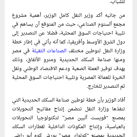
للشباب.
من جانبه أكد وزير النقل كامل الوزير، أهمية مشروع
مجمع ألستوم الصناعي، حيث من المتوقع أن يساهم في
تلبية احتياجات السوق المحلية، فضلا عن التصدير إلى
دول الشرق الأوسط وأفريقيا، كما أنه يأتي في إطار خطة
وزارة النقل لتوطين مختلف
الصناعات الثقيلة
في مصر
ومنها صناعة السكك الحديدية ومترو الأنفاق، وذلك
بهدف توفير العملة الصعبة ودعم الاقتصاد الوطني ونقل
الخبرة للعمالة المصرية وتلبية احتياجات السوق المحلية
ثم التصدير للخارج.
أفاد الوزير بأن خطة توطين صناعة السكك الحديدية التي
تنفذها وزارة النقل تتضمن إنتاج مفاتيح التحويلات
بمصنع “فويست ألبين مصر” لتكنولوجيا التحويلات
بالعباسية، وإنتاج المكونات الداخلية لقطارات السكك
الحديدية بمصنع “كولواى مصر” بورش كوم أبو راضي