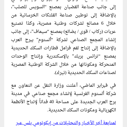
إلى جانب صناعة القضبان بمصنع “السويس للصلب”،
بالإضافة إلى توطين صناعة الفلنكات الخرسانية من
خلال 6 مصانع لشركات وطنية مصرية، وكذا تصنيع
عربات (ركاب / قوى / بضائع) بمصنع “سيماف”، إلى جانب
إنشاء المجمع الصناعي لشركة “ألستوم” ببرج العرب
بالإضافة إلى إنتاج لقم فرامل قطارات السكك الحديدية
بمصنع “ترانس بريك” بالإسكندرية وإنتاج الوحدات
المتحركة ومكوناتها من خلال الشركة الوطنية المصرية
لصناعات السكك الحديدية (نيرك).
في فبراير الماضي، أعلنت وزارة النقل عن التعاون مع
شركة ألستوم الفرنسية لإنشاء مجمع صناعي في مدينة
برج العرب الجديدة على مساحة 40 فداناً لإنتاج الأنظمة
الكهربائية ومكونات السكك الحديدية.
لمتابعة أخر الأخبار والتحليلات من إيكونومي بلس عبر