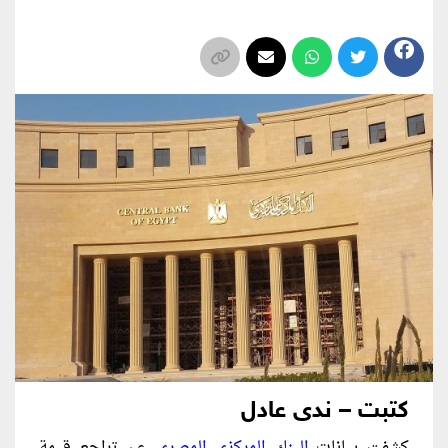
كتبت – ندى عادل
كشفت بيانات
البنك المركزي المصري
عن تراجع قيمة