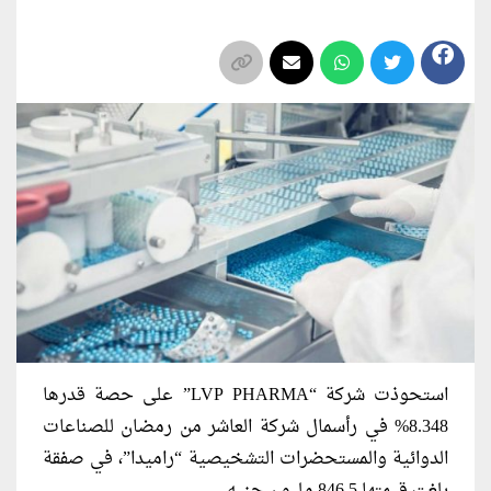
استحوذت شركة “LVP PHARMA” على حصة قدرها
8.348% في رأسمال شركة العاشر من رمضان للصناعات
الدوائية والمستحضرات التشخيصية “راميدا”، في صفقة
بلغت قيمتها 846.5 مليون جنيه.