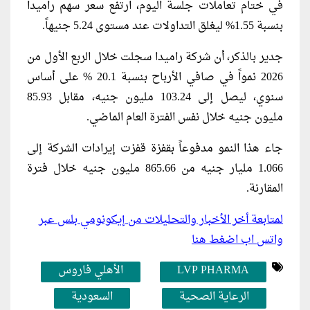
في ختام تعاملات جلسة اليوم، ارتفع سعر سهم راميدا
بنسبة 1.55% ليغلق التداولات عند مستوى 5.24 جنيهاً.
جدير بالذكر، أن شركة راميدا سجلت خلال الربع الأول من
2026 نمواً في صافي الأرباح بنسبة 20.1 % على أساس
سنوي، ليصل إلى 103.24 مليون جنيه، مقابل 85.93
مليون جنيه خلال نفس الفترة العام الماضي.
جاء هذا النمو مدفوعاً بقفزة قفزت إيرادات الشركة إلى
1.066 مليار جنيه من 865.66 مليون جنيه خلال فترة
المقارنة.
لمتابعة أخر الأخبار والتحليلات من إيكونومي بلس عبر
واتس اب اضغط هنا
LVP PHARMA
الأهلي فاروس
الرعاية الصحية
السعودية