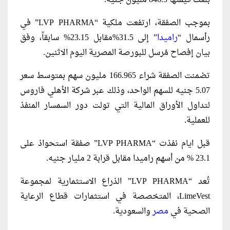
بموجب الصفقة، ارتفعت ملكية “LVP PHARMA” في
رأسمال “
راميدا
” إلى 31.5%مقابل 23.15% سابقاً، وفق
بيان إفصاح مُرسل للبورصة المصرية اليوم الاثنين.
تضمنت الصفقة شراء 166.965 مليون سهم بمتوسط سعر
5.07 جنيه للسهم الواحد، وذلك عبر شركة الأهلي فاروس
لتداول الأوراق المالية التي تولت دور السمسار المنفذ
للعملية.
قبل ايام نفذت “LVP PHARMA” صفقة استحواذ على
23.1 % من أسهم راميدا مقابل قرابة 2 مليار جنيه.
تُعد “LVP PHARMA” الذراع الاستثمارية لمجموعة
LimeVest، المتخصصة في استثمارات قطاع الرعاية
الصحية في
مصر
والسعودية.