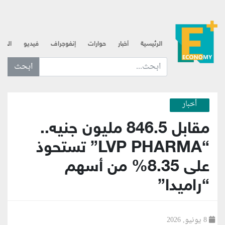
الرئيسية
أخبار
حوارات
إنفوجراف
فيديو
الذه
ابحث عن... :
أخبار
مقابل 846.5 مليون جنيه..
“LVP PHARMA” تستحوذ
على 8.35% من أسهم
“راميدا”
8 يونيو, 2026