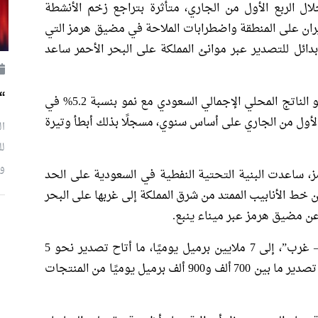
لال الربع الأول من الجاري، متأثرة بتراجع زخم الأنشطة
يران على المنطقة واضطرابات الملاحة في مضيق هرمز التي
دائل للتصدير عبر موانئ المملكة على البحر الأحمر ساعد
“
وأظهرت بيانات الهيئة العام للإحصاء، تباطؤ نمو الناتج المحلي الإجمالي السعودي مع نمو بنسبة 5.2% في
لعام الماضي، إلى 3% في الربع الأول من الجاري على أساس سنوي، مسجلًا بذلك أبطأ وتيرة
ال
لل
وإ
 ساعدت البنية التحتية النفطية في السعودية على الحد
 خط الأنابيب الممتد من شرق المملكة إلى غربها على البحر
 عن مضيق هرمز عبر ميناء ينبع.
ورفعت السعودية الطاقة القصوى لخط “شرق – غرب”، إلى 7 ملايين برميل يوميًا، ما أتاح تصدير نحو 5
ملايين برميل يوميًا عبر ميناء ينبع، إضافة إلى تصدير ما بين 700 ألف و900 ألف برميل يوميًا من المنتجات