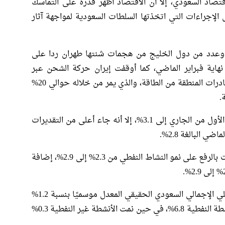
قتصاد السعودي، إلا أن الاقتصاد أظهر قدرة على التماسك
لإجراءات التي اتخذتها السلطات السعودية لمواجهة آثار
وعدد من دول الخليج من هجمات شنتها ​طهران ردا
على
 نهاية فبراير الماضي، كما أوقفت إيران حركة الشحن عبر
هرمز، الذي يعد المنفذ الوحيد لغالبية صادرات المنطقة من الطاقة، والذي يمر من خلاله حوالي 20%
.
ورغم تباطؤ نمو الاقتصاد السعودي خلال الربع الأول من الجاري إلى 3.1%، إلا أنه جاء أعلى من التقديرات
ي البالغة 2.8%.
جاءت هذه الزيادة بين القراءتين، بفضل تعديلات بالرفع على نمو النشاط النفطي من 2.3% إلى 2.9%، إضافة
أما على أساس فصلي، فقد انخفض الناتج المحلي الإجمالي السعودي الحقيقي المعدل موسميًا بنسبة 1.2%
مقارنة بالربع الرابع من 2025، متأثرًا بتراجع الأنشطة النفطية 6.8%، في حين نمت الأنشطة غير النفطية 0.3%