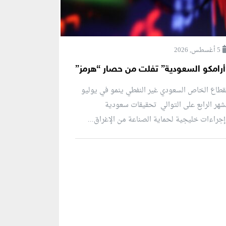
5 أغسطس, 2026
أرامكو السعودية” تفلت من حصار “هرمز”
قطاع الخاص السعودي غير النفطي ينمو في يوليو
شهر الرابع على التوالي تحقيقات سعودية
جراءات خليجية لحماية الصناعة من الإغراق...