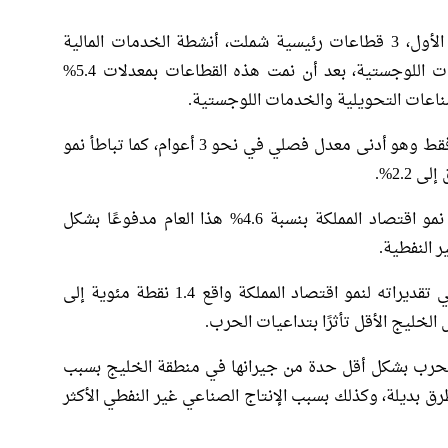
وقاد النمو في القطاع غير النفطي خلال الربع الأول، 3 قطاعات رئيسية شملت، أنشطة الخدمات المالية
والتأمين والصناعات التحويلية وكذلك الخدمات اللوجستية، بعد أن نمت هذه القطاعات بمعدلات 5.4%
في المقابل، فقد نما النشاط العقاري بمعدل 1% فقط وهو أدنى معدل فصلي في نحو 3 أعوام، كما تباطأ نمو
2.2%.
وقبيل الحرب، توقعت وزارة المالية السعودية نمو اقتصاد المملكة بنسبة 4.6% هذا العام مدفوعًا بشكل
ر النفطية.
وبعد اندلاع الحرب، خفض صندوق النقد الدولي تقديراته لنمو اقتصاد المملكة واقع 1.4 نقطة مئوية إلى
بالحرب بشكل أقل حدة من جيرانها في منطقة الخليج بسبب
 بديلة، وكذلك بسبب الإنتاج الصناعي ​غير النفطي الأكثر