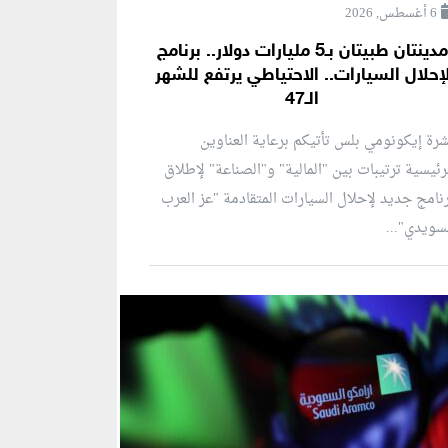
6 أغسطس, 2026
مدينتان طبيتان بـ5 مليارات دولار.. برنامج
إحلال السيارات.. الاحتياطي يرتفع للشهر
الـ47
رة إيكونومي بلس تأتيكم برعاية العناوين
رئيسية ترتيبات بين "المالية" و"الصناعة" لإطلاق
نامج جديد لإحلال السيارات المتقادمة "عز العرب
سويدي"...