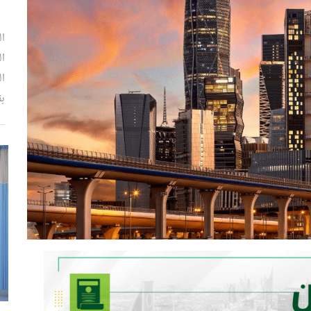
ال
ال
ال
بق