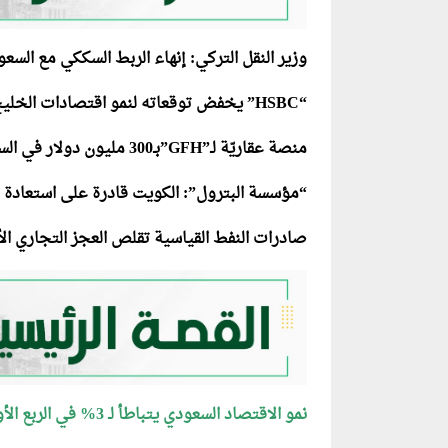
وزير النقل التركي: إنهاء الربط السككي مع السعودية خ
“HSBC” يخفض توقعاته لنمو اقتصادات الخليج بسبب حرب إيران
منصة عقاريّة لـ”GFH”بـ300 مليون دولار في السعودية والإمارات
“مؤسسة البترول”: الكويت قادرة على استعادة 80% من إنتاجها خلال شهر
صادرات النفط القياسية تقلص العجز التجاري ال
نمو الاقتصاد السعودي يتباطأ لـ 3% في الربع الأول بضغط من القطاع النفطي