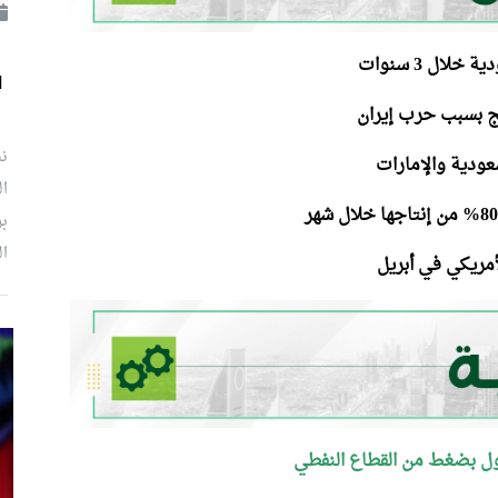
لال 3 سنوات
ل
نش
ال
بر
ال
أمريكي في أبريل