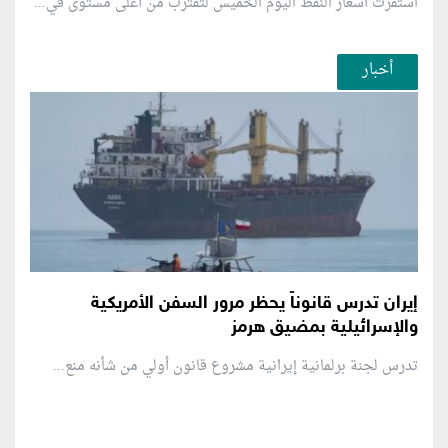
استقرت أسعار النفط اليوم الخميس لتقترب من أعلى مستوى في...
أخبار
إيران تدرس قانوناً يحظر مرور السفن الأمريكية
والإسرائيلية بمضيق هرمز
تدرس لجنة برلمانية إيرانية مشروع قانون ⁠أولي من شأنه منع...
منطقة إعلانية