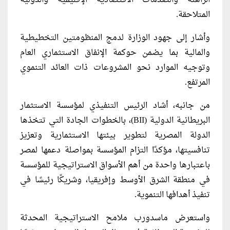
الراهنة والصدمات الاقتصادية الإقليمية والدولية
المتلاحقة.
وأشار إلى جهود الوزارة لدمج المنظومتين التخطيطية
والمالية بما يضمن حوكمة الإنفاق الاستثماري العام
وتوجيه الموارد نحو المشروعات ذات العائد التنموي
المرتفع.
من جانبه، أشاد الرئيس التنفيذي لمؤسسة الاستثمار
البريطانية الدولية (BII)، بالخطوات الجادة التي تتخذها
الدولة المصرية لتطوير بيئتها الاستثمارية وتعزيز
تنافسيتها، مؤكدًا التزام المؤسسة بمواصلة دعمها لمصر
باعتبارها واحدة من أهم الأسواق الاستراتيجية للمؤسسة
في منطقة الشرق الأوسط وإفريقيا، وشريكًا رئيسًا في
تنفيذ أهدافها التنموية.
واستعرض ماسدورب ملامح الاستراتيجية المحدثة