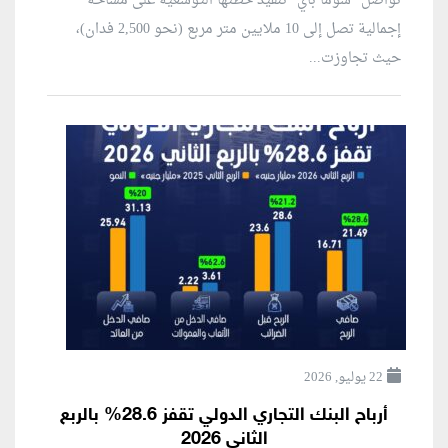
تواصل "سوما باي" تنفيذ خطتها التوسعية على مساحة
إجمالية تصل إلى 10 ملايين متر مربع (نحو 2,500 فدان)،
حيث تجاوزت...
22 يوليو, 2026
أرباح البنك التجاري الدولي تقفز 28.6% بالربع
الثاني 2026