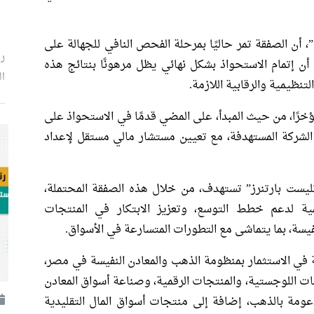
ن الصفقة تمر حاليًا بمرحلة الفحص النافي للجهالة على
ر
لى أن إتمام الاستحواذ بشكل نهائي يظل مرهونًا بنتائج هذه
ال
ظيمية والرقابية اللازمة.
خرًا، من حيث المبدأ، على المضي قدمًا في الاستحواذ على
5% وحتى 100% من أسهم الشركة المستهدفة، مع تعيين مستشار مالي مستقل لإعداد
ست بارتنرز” تستهدف، من خلال هذه الصفقة المحتملة،
مية لدعم خطط التوسع، وتعزيز الابتكار في المنتجات
فيسة، بما يتماشى مع التطورات المتسارعة في الأسواق.
في الاستثمار بمنظومة الذهب والمعادن النفيسة في مصر،
ات اللوجستية، والمنتجات الرقمية، وصناعة أسواق المعادن
دعومة بالذهب، إضافة إلى منتجات أسواق المال التقليدية