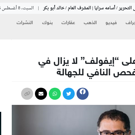
التحرير / أسامه سرايا | المشرف العام / خالد أبو بكر
|
السبت، 8 أغسطس 2026
راف
فيديو
الذهب
عقارات
بنوك
النشرات
م
لى “إيفولف” لا يزال في
فحص النافي للجهالة
م