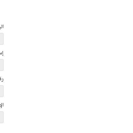
ال
إس
رق
ال