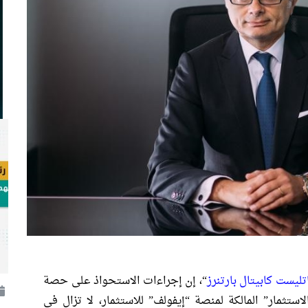
تليست كابيتال بارتنرز
“، إن إجراءات الاستحواذ على حصة
تثمار” المالكة لمنصة “إيفولف” للاستثمار، لا تزال في