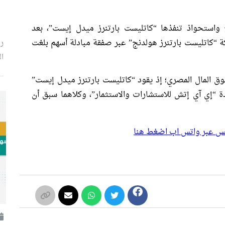
 واستحواذ تنفذها “كاتليست بارتنرز ميدل إيست”، بعد
“كاتليست بارتنرز هولدنج” عبر صفقة مبادلة أسهم بلغت
رئ
ال
وق المال المصري؛ إذ يقود “كاتليست بارتنرز ميدل إيست”
 “إي آي إتش للاستشارات والاستثمار”، وكلاهما سبق أن
بلس عبر واتس اب اضغط هنا