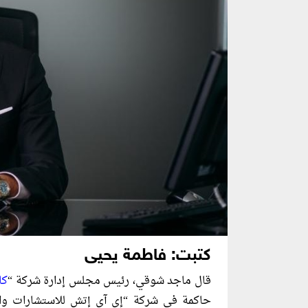
كتبت: فاطمة يحيى
قال ماجد شوقي، رئيس مجلس إدارة شركة “
كا
حاكمة في شركة “إي آي إتش للاستشارات والاس