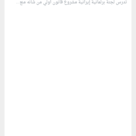
تدرس لجنة برلمانية إيرانية مشروع قانون ⁠أولي من شأنه منع...
منطقة إعلانية