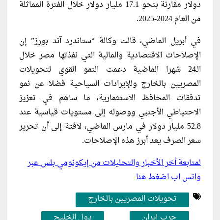
دولار مقارنة بنحو 17.1 مليار دولار خلال الفترة المماثلة
من العام 2024-2025.
في أبريل الماضي، قالت وكالة “ستاندرد آند بورز” إن
الإصلاحات الاقتصادية والمالية التي نفذتها مصر خلال
الـ24 شهرا الماضية دعمت النمو القوي لتحويلات
المصريين بالخارج وللإيرادات السياحية فضلا عن نمو
تدفقات المحافظ الاستثمارية، ما ساهم في تعزيز
الاحتياطي الأجنبي ووصوله إلى مستويات قياسية عند
52.8 مليار دولار في مارس الماضي، لافتة إلى أن تحرير
سعر الصرف يعد أبرز هذه الإصلاحات.
لمتابعة أخر الأخبار والتحليلات من إيكونومي بلس عبر
واتس اب اضغط هنا
تحويلات المصريين بالخارج
حرب إيران
دول الخليج