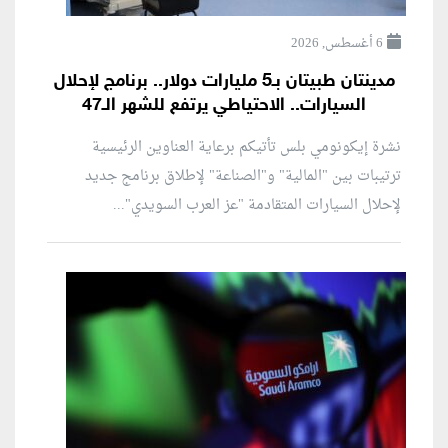
6 أغسطس, 2026
مدينتان طبيتان بـ5 مليارات دولار.. برنامج لإحلال
السيارات.. الاحتياطي يرتفع للشهر الـ47
نشرة إيكونومي بلس تأتيكم برعاية العناوين الرئيسية
ترتيبات بين "المالية" و"الصناعة" لإطلاق برنامج جديد
لإحلال السيارات المتقادمة "عز العرب السويدي"...