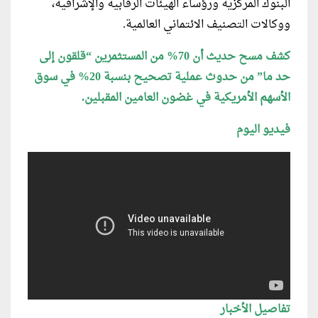
البنوك المركزية ورؤساء الهيئات الرقابية والإشرافية،
ووكالات التصنيف الائتماني العالمية.
كشف مسح حديث أن 70% من المستثمرين “قلقون إلى
حد ما” من حدوث عملية تصحيح بنسبة 20% في سوق
الأسهم الأمريكية في غضون العامين المقبلين.
فيديو اليوم
تفاصيل الأخبار