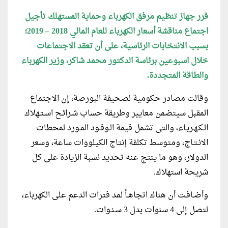
قرر جهاز تنظيم مرفق الكهرباء وحماية المستهلك تأجيل
اجتماع مناقشة أسعار الكهرباء للعام المالي 2018 – 2019؛
بسبب الانتخابات الرئاسية، على أن تعقد الاجتماعات
خلال اسبوعين برئاسة الدكتور محمد شاكر، وزير الكهرباء
والطاقة المتجددة.
وقالت مصادر حكومية لصحيفة البورصة، إن الاجتماع
المقبل سيتضمن معايير وطريقة حساب شـرائـح اسـتـهلاك
الـكـهـربـاء، والتى تشمل قيمة الـوقـود المـورد لمحطات
الانـتـاج، ومتوسط تكلفة إنتاج الكيلووات ساعة، وسعر
الدولار، وهو ما ينتج عنه تحديد نسبة الزيادة على كل
شريحة استهلاك.
وأضـافـت أن هناك اتجاهـاً لمد فترات الدعم على الكهرباء،
لتصل إلى 4 سنوات بدل 3 سـنـوات.