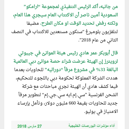
من جانبه، أكد الرئيس التنفيذي لمجموعة “ارامكو”
السعودية أمين ناصر أن الاكتتاب العام سيجري هذا العام،
ولكنه رفض تحديد الوقت او مكان الطرح
،
مضيفا
لتلفزيون بلومبرغ “سنكون مستعدين للاكتتاب في النصف
الثاني من عام 2018”.
قال أبوبكر عمر هادي
رئيس هيئة الموانئ في جيبوتي
لرويترز إن الهيئة عرضت شراء حصة موانئ دبي العالمية
البالغة 33% في مشروع مرفأ “دوراليه”
للحاويات بعدما
هددت الشركة المملوكة لحكومة دبي باللجوء للتحكيم،
فيما كشف هادي أن الهيئة تجري مباحثات مع شركة
الشحن الفرنسية ”سي.إم.ايه سي.جي.إم“ لتطوير مرفأ
جديد للحاويات بقيمة 660 مليون دولار، وتأمل بإرساء
الامتياز في يوليو.