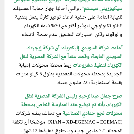
سيكيوريتي سيستم”
، والتي أحالها جهاز حماية المستهلك
للنيابة العامة على خلفية ادعاء توفير كارتًا يعمل بتقنية
النانو تكنولوجي لتوفير أكثر من 30% قيمة الكهرباء
والوقود، ولكن اختبارات التشغيل عدم صحة الادعاء.
أعلنت شركة السويدي إليكتريك، أن شركة إيجبتك
السويدي التابعة، وقعت عقداً مع الشركة المصرية لنقل
الكهرباء لتنفيذ مشروعات
ربط محطة محولات إمبابة
الجديدة بمحطة محولات المعمدية بطول 5 كيلو مترات
بقيمة استثمارية 225 مليون جنيه.
صرح جمال عبدالرحيم رئيس الشركة المصرية لنقل
الكهرباء، بأنه تم توقيع عقد الممارسة الخاص بمحطة
محولات نجع حمادي الصناعية
مع تحالف يضم شركـات
(XIAN – XD-EGEMAC – EGEMAC)، موضحًا أن تكلفة
المحطة 721 مليون جنيه ويستغرق تنفيذها 12 شهرًا.