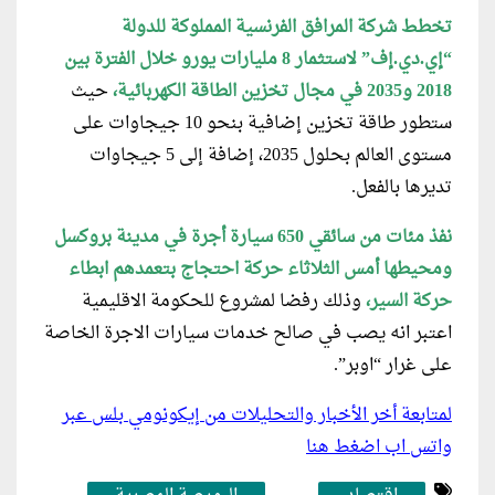
تخطط شركة المرافق الفرنسية المملوكة للدولة
“إي.دي.إف” لاستثمار 8 مليارات يورو خلال الفترة بين
2018 و2035 في مجال تخزين الطاقة الكهربائية،
حيث
ستطور طاقة تخزين إضافية بنحو 10 جيجاوات على
مستوى العالم بحلول 2035، إضافة إلى 5 جيجاوات
تديرها بالفعل.
نفذ مئات من سائقي 650 سيارة أجرة في مدينة بروكسل
ومحيطها أمس الثلاثاء حركة احتجاج بتعمدهم ابطاء
حركة السير،
وذلك رفضا لمشروع للحكومة الاقليمية
اعتبر انه يصب في صالح خدمات سيارات الاجرة الخاصة
على غرار “اوبر”.
لمتابعة أخر الأخبار والتحليلات من إيكونومي بلس عبر
واتس اب اضغط هنا