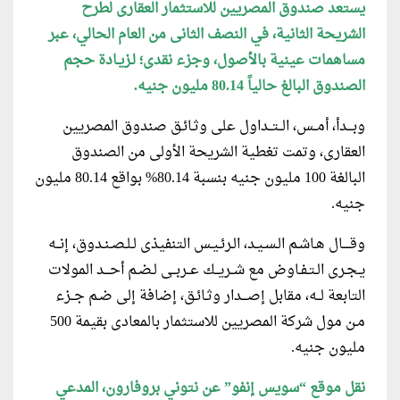
يستعد صندوق المصريين للاستثمار العقارى لطرح
الشريحة الثانية، في النصف الثانى من العام الحالي، عبر
مساهمات عينية بالأصول، وجزء نقدى؛ لـزيـادة حجم
الصندوق البالغ حالياً 80.14 مليون جنيه.
وبـــدأ، أمــس، الــتــداول على وثـائـق صندوق المصريين
العقارى، وتمت تغطية الشريحة الأولى من الصندوق
البالغة 100 مليون جنيه بنسبة 80.14% بواقع 80.14 مليون
جنيه.
وقــــال هـاشـم الـسـيـد، الـرئـيـس التنفيذى لـلـصـنـدوق، إنــه
يـجـرى الـتـفـاوض مع شــريــك عــربــى لـضـم أحـــد المولات
التابعة لــه، مقابل إصـــدار وثـائـق، إضافة إلى ضـم جــزء
مـن مول شركة المصريين للاستثمار بالمعادى بقيمة 500
مليون جنيه.
نقل موقع “سويس إنفو” عن نتوني بروفارون، المدعي