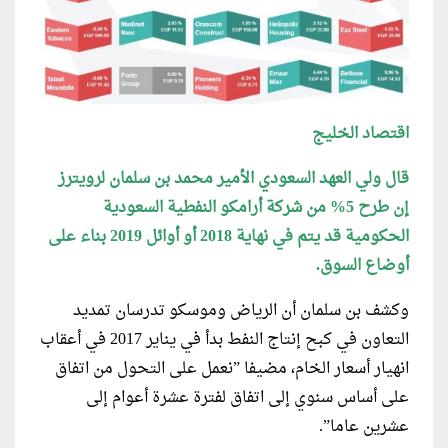
اقتصاد الخليج
قال ولي العهد السعودي الأمير محمد بن سلمان لرويترز
إن طرح 5% من شركة أرامكو النفطية السعودية
الحكومية قد يتم في نهاية 2018 أو أوائل 2019 بناء على
أوضاع السوق.
وكشف بن سلمان أن الرياض وموسكو تدرسان تمديد
التعاون في كبح إنتاج النفط بدأ في يناير 2017 في أعقاب
انهيار أسعار الخام، مضيفا ”نعمل على التحول من اتفاق
على أساس سنوي إلى اتفاق لفترة عشرة أعوام إلى
عشرين عاما”.