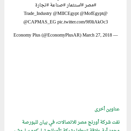
#مصر
#استثمار
#صناعة
#تجارة
@MIICEgypt
@MofEgypt
@Trade_Industry
@CAPMAS_EG
pic.twitter.com/9f0liAkOc3
March 27, 2018
— Economy Plus (@EconomyPlusAR)
عناوين أخرى
نفت شركة أورنج مصر للاتصالات، في بيان للبورصة
وجود أية علاقة تربطها بشركة “أورانج تيليكوم سليوشن