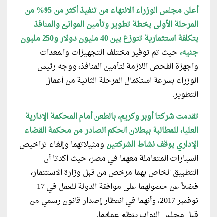
أعلن مجلس الوزراء الانتهاء من تنفيذ أكثر من 95% من
المرحلة الأولى بخطة تطوير وتأمين الموانئ والمنافذ
بتكلفة استثمارية تتوزع بين 40 مليون دولار و250 مليون
جنيه،
حيث تم توفير مختلف التجهيزات والمعدات
واجهزة الفحص اللازمة لتأمين المنافذ، ووجه رئيس
الوزراء بسرعة استكمال المرحلة الثانية من أعمال
التطوير.
تقدمت شركتا أوبر وكريم، بالطعن أمام المحكمة الإدارية
العليا، للمطالبة ببطلان الحكم الصادر من محكمة القضاء
الإداري بوقف نشاط الشركتين
ومثيلاتهما وإلغاء تراخيص
السيارات المتعاملة معهما في مصر، حيث أكدتا أن
التطبيق الخاص بهما مرخص من قبل وزارة الاستثمار،
فضلاً عن حصولهما على موافقة الدولة للعمل في 17
نوفمبر 2017، وأنهما في انتظار إصدار قانون رسمي من
قبل مجلس النواب ينظم عملهما.