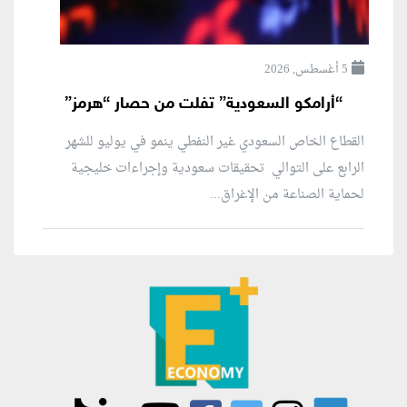
5 أغسطس, 2026
“أرامكو السعودية” تفلت من حصار “هرمز”
القطاع الخاص السعودي غير النفطي ينمو في يوليو للشهر
الرابع على التوالي تحقيقات سعودية وإجراءات خليجية
لحماية الصناعة من الإغراق...