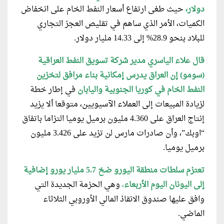
دولار،
حيث طغى ارتفاع أسعار النفط الخام على انخفاض
الكميات، الأمر الذي ساهم في تقليص العجز التجاري
للبلاد بنحو 28.9% إلى 14.33 مليار دولار.
قال علاء الياسري مدير شركة تسويق النفط العراقية
(سومو) إن العراق يدرس إمكانية بناء مرافق لتخزين
النفط الخام في كوريا الجنوبية واليابان
في إطار خطة
لزيادة المبيعات إلى العملاء الآسيويين، متوقعا ألا يزيد
إنتاج العراق على 4.360 مليون برميل يوميا التزاما باتفاق
“اوبك”، وأن صادرات مارس لن تزيد على 3.426 مليون
برميل يوميا.
تعتزم سلطات منطقة اليورو ضخ 5.7 مليار يورو إضافية
إلى اليونان اليوم الأربعاء
،
وهي الحزمة الجديدة التي
وافق عليها صندوق الانقاذ المالي الأوروبي الثلاثاء
الماضي.