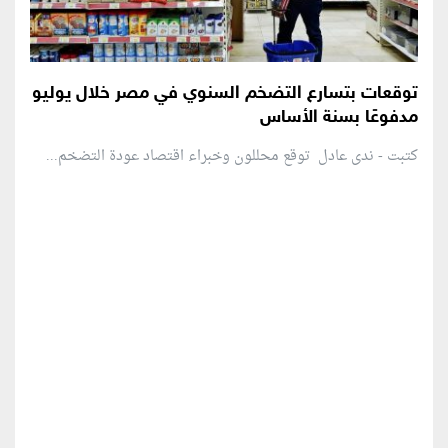
توقعات بتسارع التضخم السنوي في مصر خلال يوليو
مدفوعًا بسنة الأساس
كتبت - ندى عادل توقع محللون وخبراء اقتصاد عودة التضخم...
منطقة إعلانية