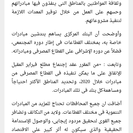
وثقافة المواطنين بالمناطق التى ينفذون فيها مبادراتهم
وحسهم على العمل من خلال توفير المعدات اللازمة
لتنفيذ مشروعاتهم.
وأوضحت أن البنك المركزى يساهم بتدشين مبادرات
خاصة به، بمختلف القطاعات فى إطار دوره المجتمعى،
فضلاً عن دوره الإشرافى على القطاع المصرفى ومبادراته.
وتابعت : «من المقرر عقد إجتماع مطلع فبراير المقبل
للإتفاق على ما يمكن تنفيذه فى القطاع المصرفى من
مبادرات خلال 2020، وتحديد المناطق الأكثر احتياجاً
ومساهمةكل بنك فى تلك المبادرات.
أضافت ان جميع المحافظات تحتاج للمزيد من المبادرات
التنموية فى مختلف القطاعات. ولابد من التكاتف وتضافر
جميع القوى لتحقيق مردود إيجابى، والوصول للإستدامة
الحقيقية والذى سيكون له أثر كبير على الاقتصاد