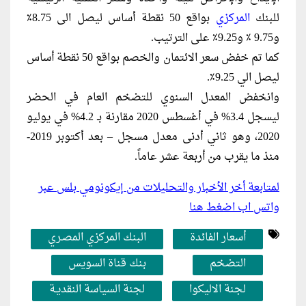
للبنك
المركزي
بواقع 50 نقطة أساس ليصل الى 8.75٪
و9.75 ٪ و9.25٪ على الترتيب.
كما تم خفض سعر الائتمان والخصم بواقع 50 نقطة أساس
ليصل الي 9.25٪.
وانخفض المعدل السنوي للتضخم العام في الحضر
ليسجل 3.4% في أغسطس 2020 مقارنة بـ 4.2% في يوليو
2020، وهو ثاني أدنى معدل مسجل – بعد أكتوبر 2019-
منذ ما يقرب من أربعة عشر عاماً.
لمتابعة أخر الأخبار والتحليلات من إيكونومي بلس عبر
واتس اب اضغط هنا
أسعار الفائدة
البنك المركزي المصـري
التضخم
بنك قناة السويس
لجنة الاليكوا
لجنة السياسة النقديـة