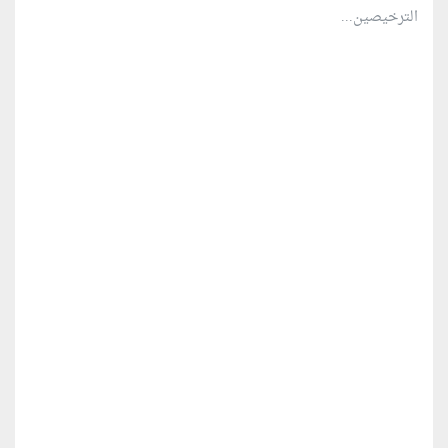
الترخيصين...
منطقة إعلانية