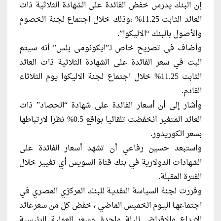
إن البنك يدرس خفض الفائدة على الشهادة الثلاثية ذات
العائد الثابت 11.25% ،وذلك خلال اجتماع لجنة الخصوم
والأصول بالبنك “الاليكوا”.
وأضاف فى تصريح خاص لـ”ايكونومى بلس” أنه سيتم
البت في سعر الفائدة على الشهادة الثلاثية ذات العائد
الثابت 11.25% خلال اجتماع لجنة الاليكوا يوم الثلاثاء
القادم.
وأشار إلى أن أسعار الفائدة على شهادة “الحصاد” ذات
العائد المتغير انخفضت تلقائيا بواقع 0.5% نظرا لارتباطها
بسعر الكوريدور.
واستبعد حسين رفاعي أن تشهد أسعار الفائدة على
الشهادات الدولارية في بنك قناة السويس أي تغيير خلال
الفترة المقبلة.
وقررت لجنة السياسة النقديـة للبنك المركزي المصـري في
اجتماعهـا اليـوم الخميس الماضي ، خفض كل من سعرعائد
الإيداع والإقراض لليلة واحدة وسعر العملية الرئيسية