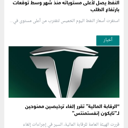
النفط يصل لأعلى مستوياته منذ شهر وسط توقعات
بارتفاع الطلب
استقرت أسعار النفط اليوم الخميس لتقترب من أعلى مستوى في...
أخبار
“الرقابة المالية” تقرر إلغاء ترخيصين ممنوحين
لـ”تايكون إنفستمنتس”
قررت الهيئة العامة للرقابة المالية، السير في إجراءات إلغاء