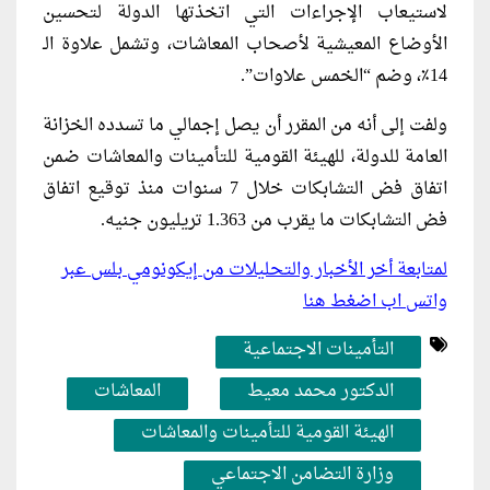
لاستيعاب الإجراءات التي اتخذتها الدولة لتحسين
الأوضاع المعيشية لأصحاب المعاشات، وتشمل علاوة الـ
14٪، وضم “الخمس علاوات”.
ولفت إلى أنه من المقرر أن يصل إجمالي ما تسدده الخزانة
العامة للدولة، للهيئة القومية للتأمينات والمعاشات ضمن
اتفاق فض التشابكات خلال 7 سنوات منذ توقيع اتفاق
فض التشابكات ما يقرب من 1.363 تريليون جنيه.
لمتابعة أخر الأخبار والتحليلات من إيكونومي بلس عبر
واتس اب اضغط هنا
التأمينات الاجتماعية
الدكتور محمد معيط
المعاشات
الهيئة القومية للتأمينات والمعاشات
وزارة التضامن الاجتماعي