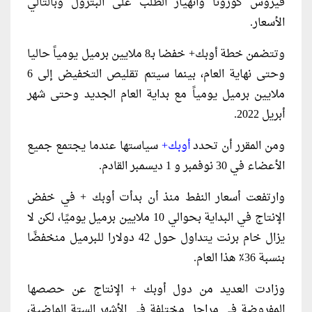
فيروس كورونا وانهيار الطلب على البترول وبالتالي
الأسعار.
وتتضمن خطة أوبك+ خفضا بـ8 ملايين برميل يومياً حاليا
وحتى نهاية العام، بينما سيتم تقليص التخفيض إلى 6
ملايين برميل يومياً مع بداية العام الجديد وحتى شهر
أبريل 2022.
ومن المقرر أن تحدد
أوبك+
سياستها عندما يجتمع جميع
الأعضاء في 30 نوفمبر و 1 ديسمبر القادم.
وارتفعت أسعار النفط منذ أن بدأت أوبك + في خفض
الإنتاج في البداية بحوالي 10 ملايين برميل يوميًا، لكن لا
يزال خام برنت يتداول حول 42 دولارا للبرميل منخفضًا
بنسبة 36٪ هذا العام.
وزادت العديد من دول أوبك + الإنتاج عن حصصها
المفروضة في مراحل مختلفة في الأشهر الستة الماضية،