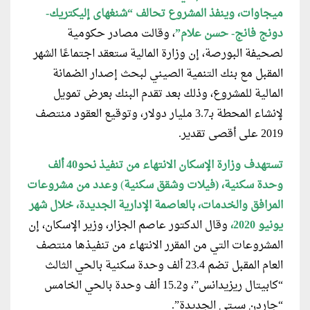
ميجاوات، وينفذ المشروع تحالف “شنغهاى إليكتريك-
دونج فانج- حسن علام”
، وقالت مصادر حكومية
لصحيفة البورصة، إن وزارة المالية ستعقد اجتماعًا الشهر
المقبل مع بنك التنمية الصيني لبحث إصدار الضمانة
المالية للمشروع، وذلك بعد تقدم البنك بعرض تمويل
لإنشاء المحطة بـ3.7 مليار دولار، وتوقيع العقود منتصف
2019 على أقصى تقدير.
تستهدف وزارة الإسكان الانتهاء من تنفيذ نحو40 ألف
وحدة سكنية، (فيلات وشقق سكنية
)
وعدد من مشروعات
المرافق والخدمات، بالعاصمة الإدارية الجديدة، خلال شهر
يونيو 2020،
وقال الدكتور عاصم الجزار، وزير الإسكان، إن
المشروعات التي من المقرر الانتهاء من تنفيذها منتصف
العام المقبل تضم 23.4 ألف وحدة سكنية بالحي الثالث
“كابيتال ريزيدانس”، و15.2 ألف وحدة بالحي الخامس
“جاردن سيتي الجديدة”.