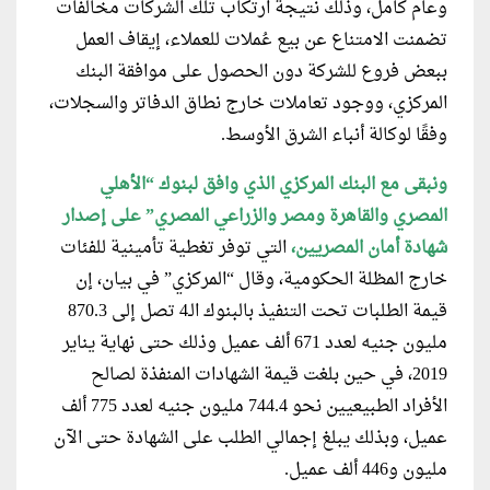
وعام كامل، وذلك نتيجة ارتكاب تلك الشركات مخالفات
تضمنت الامتناع عن بيع عُملات للعملاء، إيقاف العمل
ببعض فروع للشركة دون الحصول على موافقة البنك
المركزي، ووجود تعاملات خارج نطاق الدفاتر والسجلات،
وفقًا لوكالة أنباء الشرق الأوسط.
ونبقى مع البنك المركزي الذي وافق لبنوك “الأهلي
المصري والقاهرة ومصر والزراعي المصري” على إصدار
شهادة أمان المصريين،
التي توفر تغطية تأمينية للفئات
خارج المظلة الحكومية، وقال “المركزي” في بيان، إن
قيمة الطلبات تحت التنفيذ بالبنوك الـ4 تصل إلى 870.3
مليون جنيه لعدد 671 ألف عميل وذلك حتى نهاية يناير
2019، في حين بلغت قيمة الشهادات المنفذة لصالح
الأفراد الطبيعيين نحو 744.4 مليون جنيه لعدد 775 ألف
عميل، وبذلك يبلغ إجمالي الطلب على الشهادة حتى الآن
مليون و446 ألف عميل.