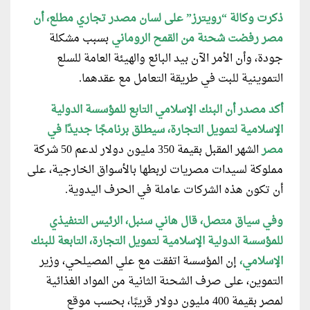
ذكرت وكالة “رويترز” على لسان مصدر تجاري مطلع، أن
مصر رفضت شحنة من القمح الروماني
بسبب مشكلة
جودة، وأن الأمر الآن بيد البائع والهيئة العامة للسلع
التموينية للبت في طريقة التعامل مع عقدهما.
أكد مصدر أن البنك الإسلامي التابع للمؤسسة الدولية
الإسلامية لتمويل التجارة، سيطلق برنامجًا جديدًا في
مصر
الشهر المقبل بقيمة 350 مليون دولار لدعم 50 شركة
مملوكة لسيدات مصريات لربطها بالأسواق الخارجية، على
أن تكون هذه الشركات عاملة في الحرف اليدوية.
وفي سياق متصل، قال هاني سنبل، الرئيس التنفيذي
للمؤسسة الدولية الإسلامية لتمويل التجارة، التابعة للبنك
الإسلامي،
إن المؤسسة اتفقت مع علي المصيلحي، وزير
التموين، على صرف الشحنة الثانية من المواد الغذائية
لمصر بقيمة 400 مليون دولار قريبًا، بحسب موقع