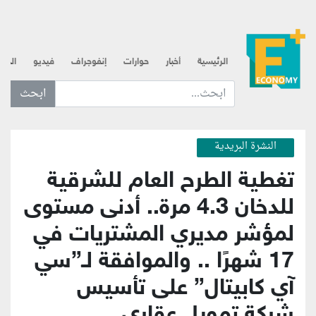
الرئيسية
أخبار
حوارات
إنفوجراف
فيديو
الذه
ابحث عن... :
النشرة البريدية
تغطية الطرح العام للشرقية
للدخان 4.3 مرة.. أدنى مستوى
لمؤشر مديري المشتريات في
17 شهرًا .. والموافقة لـ”سي
آي كابيتال” على تأسيس
شركة تمويل عقاري