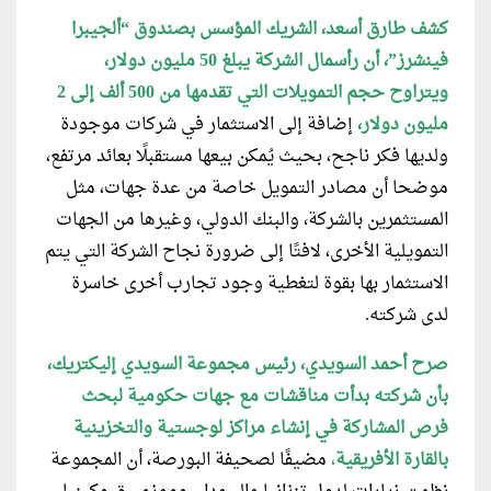
كشف طارق أسعد، الشريك المؤسس بصندوق “ألجيبرا
فينشرز”، أن رأسمال الشركة يبلغ 50 مليون دولار،
ويتراوح حجم التمويلات التي تقدمها من 500 ألف إلى 2
مليون دولار،
إضافة إلى الاستثمار في شركات موجودة
ولديها فكر ناجح، بحيث يُمكن بيعها مستقبلًا بعائد مرتفع،
موضحا أن مصادر التمويل خاصة من عدة جهات، مثل
المستثمرين بالشركة، والبنك الدولي، وغيرها من الجهات
التمويلية الأخرى، لافتًا إلى ضرورة نجاح الشركة التي يتم
الاستثمار بها بقوة لتغطية وجود تجارب أخرى خاسرة
لدى شركته.
صرح أحمد السويدي، رئيس مجموعة السويدي إليكتريك،
بأن شركته بدأت مناقشات مع جهات حكومية لبحث
فرص المشاركة في إنشاء مراكز لوجستية والتخزينية
بالقارة الأفريقية
،
مضيفًا لصحيفة البورصة، أن المجموعة