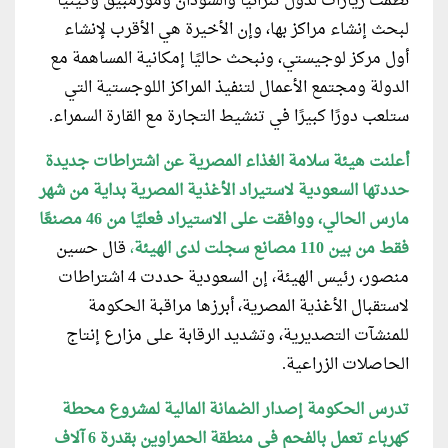
نظمت زيارات لدول تنزانيا والسودان وموزمبيق وكينيا
لبحث إنشاء مراكز بها، وإن الأخيرة هي الأقرب لإنشاء
أول مركز لوجيستي، ونبحث حاليًا إمكانية المساهمة مع
الدولة ومجتمع الأعمال لتنفيذ المراكز اللوجستية التي
ستلعب دورًا كبيرًا في تنشيط التجارة مع القارة السمراء.
أعلنت هيئة سلامة الغذاء المصرية عن اشتراطات جديدة
حددتها السعودية لاستيراد الأغذية المصرية بداية من شهر
مارس الحالي، ووافقت على الاستيراد فعليًا من 46 مصنعًا
فقط من بين 110 مصانع سجلت لدى الهيئة
،
قال حسين
منصور، رئيس الهيئة، إن السعودية حددت 4 اشتراطات
لاستقبال الأغذية المصرية، أبرزها مراقبة الحكومة
للمنشآت التصديرية، وتشديد الرقابة على مزارع إنتاج
الحاصلات الزراعية.
تدرس الحكومة إصدار الضمانة المالية لمشروع محطة
كهرباء تعمل بالفحم في منطقة الحمراوين بقدرة 6 آلاف