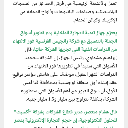
تعمل بالأنشطة الرئيسية هي فرش الحدائق من المنتجات
البلاستيكية وصناعات البانيوهات وألواح الدعاية من
الإكريلك وكبائن الحمام.
يعتزم جهاز تنمية التجارة الداخلية بدء تطوير أسواق
الجملة بالتنسيق مع شركة رانجيس الفرنسية فور الانتهاء
من الدراسات الفنية التي تجريها الشركة حاليًا
،
قال
إبراهيم عشماوي، رئيس الجهاز، إن الشركة ستحدد
الأسواق التي ستبدأ في تطويرها فور الانتهاء من
الدراسات الشهر المقبل، موضحًا على هامش مؤتمر توقيع
عقد إنشاء أول منطقة لوجستية بمحافظة قنا أمس
الأول، أن سوق العبور من أهم الأسواق التي ستطورها
الشركة، بتكلفة تتراوح بين مليار و1.5 مليار جنيه.
قال هشام منتصر، مدير قطاع الشركات بشركة “أكسبت”
للحلول التكنولوجية، إن حجم التجارة الإلكترونية بمصر