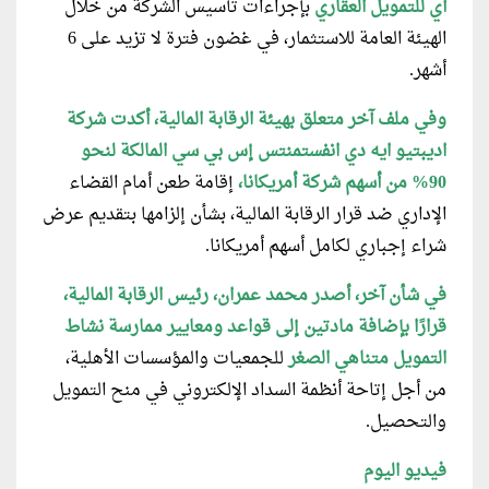
آي للتمويل العقاري
بإجراءات تأسيس الشركة من خلال
الهيئة العامة للاستثمار، في غضون فترة لا تزيد على 6
أشهر.
وفي ملف آخر متعلق بهيئة الرقابة المالية، أكدت شركة
اديبتيو ايه دي انفستمنتس إس بي سي المالكة لنحو
90% من أسهم شركة أمريكانا،
إقامة طعن أمام القضاء
الإداري ضد قرار الرقابة المالية، بشأن إلزامها بتقديم عرض
شراء إجباري لكامل أسهم أمريكانا.
في شأن آخر، أصدر محمد عمران، رئيس الرقابة المالية،
قرارًا بإضافة مادتين إلى قواعد ومعايير ممارسة نشاط
التمويل
متناهي الصغر
للجمعيات والمؤسسات الأهلية،
من أجل إتاحة أنظمة السداد الإلكتروني في منح التمويل
والتحصيل.
فيديو اليوم