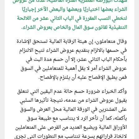
شهدت البورصة المصرية الفترة الماضية، عددًا من عروض
الشراء بعضها اختياريًا وبعضها والبعض الآخر إجباريًا
لتخطي النسب المقررة في الباب الثاني عشر من اللائحة
التنفيذية لقانون سوق المال والخاص بعروض الشراء.
وقال متعاملون، إن هيئة الرقابة المالية تستحق الإشادة
في حسمها باﻻلزام بتقديم عروض الشراء تتيح الالتزام
بأحكام الباب الثاني عشر، إلا أن حسم مدة البت في
عروض الشراء أمر لا يقل أهمية للمتعاملين في السوق
فمن يطبق الإفصاح عليه أن يلتزم بالإفصاح.
وأكد الخبراء ضرورة حسم حالة عدم اليقين التي تتعلق
بقبول عروض الشراء من عدمه، نتيجة تأثيرها السلبي
على المشترين في الورقة المالية محل العرض والسوق
بأكمله، كما أن تأخر الرد لا يتناسب مع طبيعة سوق
الأوراق المالية ويضيع العديد من الفرص على المتعاملين
لاتخاذ قراراتهم بسرعة تتناسب مع التطورات التي تجرى