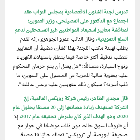
تدرس لجنة الشئون الاقتصادية بمجلس النواب عقد
اجتماع مع الدكتور علي المصيلحي، وزير التموين؛
لمناقشة معايير استبعاد المواطنين غير المستحقين لدعم
السلع التموينية،
وقال النائب عمرو الجوهري
،
إنه تقدم
بطلب لهيئة مكتب اللجنة بهذا الشأن، مضيفًا أن المعايير
تتطلب تدقيقًا أكثر خاصة فيما يتعلق باستهلاك الكهرباء
ونوع السيارة، متسائلًا: “هل يعقل أن يتم حرمان المحكوم
عليه بعقوبة سالبة للحرية من الحصول على التموين، ما
ذنب أسرته؟ سيكون ذلك عقوبتين عليه وعلى عائلته”.
قال مجدى الطاهر، رئيس شركة روبكس العالمية، إنَّ
الشركة تستهدف زيادة مصانعها إلى 20 مصنعًا بحلول عام
2020، وهو الهدف الذى كان يفترض تحقيقه عام 2017،
إلا
أن ظروف السوق حالت دون ذلك، موضحًا في حوار مع
صحيفة البورصة، أن “روبكس” تمتلك حاليًا 16 مصنعًا