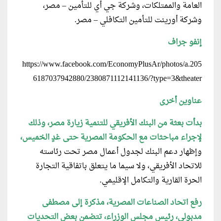
العامة والممتلكات، وشركة جي أي للتأمين – مصر،
وشركة أورينت للتأمين التكافلي – مصر.
إنفو جراف
https://www.facebook.com/EconomyPlusAr/photos/a.205
6187037942880/2380871112141136/?type=3&theater
عناوين أخرى
بدأت بعثة من البنك الأفريقي للتنمية زيارة مصر، وذلك
لإجراء مباحثات مع
الحكومة المصرية حتى غدٍ الخميس،
وإظهار دعم البنك لجدول أعمال مصر تحت رئاسته
للاتحاد الأفريقي، ولا سيما ما يتعلق باتفاقية التجارة
الحرة القارية والتكامل الإقليمي.
رفع اتحاد الصناعات المصرية، مذكرة إلى مصطفى
مدبولي، رئيس مجلس الوزراء، تتضمن بعض التحديات