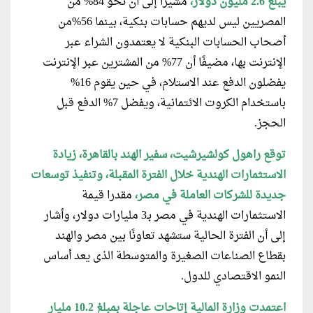
يبلغ 2.6 مليون دولار،
مشيرًا إلى أن نحو 84% من
المصريين ليس لديهم حسابات بنكية، بينما 56%من
أصحاب الحسابات البنكية لا يعتمدون الشراء عبر
الإنترنت بها، مضيفًا أن 77% من المشترين عبر الإنترنت
يفضلون الدفع عند الاستلام، في حين يقوم 16%
باستخدام الكروت الائتمانية، ويفضل 7% الدفع قبل
الحجز.
توقع راهول كولشيرشيت، سفير الهند بالقاهرة، زيادة
الاستثمارات الهندية خلال الفترة المقبلة، وتنفيذ توسعات
جديدة للشركات العاملة في مصر،
مقدرا قيمة
الاستثمارات الهندية في مصر بـ3 مليارات دولار، وأشار
إلى أن الفترة الحالية ستشهد تعاونًا بين مصر والهند
بقطاع الصناعات الصغيرة والمتوسطة الذى يعد أساس
النمو الاقتصادي للدول.
اعتمدت وزارة المالية إتاحات عاجلة بمبلغ 10.2 مليار