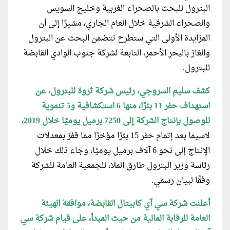
البترول للبحث بالصحراء الغربية وخليج السويس
والصحراء الشرقية خلال العام الجاري، مشيرًا إلى أن
المزايدة الأولى التي ستطرح تتضمن البحث عن البترول
والغاز بالبحر الأحمر، التابعة لشركة جنوب الوادي القابضة
للبترول.
كشف سليم السروجي، رئيس شركة ثروة للبترول، عن
استهداف حفر 11 بئرًا، منها 6 استكشافية و5 تنموية
للوصول بإنتاج الشركة إلى 7250 برميل يوميًا خلال 2019،
لاسيما بعد إتمام حفر 15 بئرًا مؤخرًا مما قفز بمعدلات
الإنتاج إلى نحو 6 آلاف برميل يوميًا، وجاء ذلك خلال
رئاسة وزير البترول طارق الملا، للجمعية العامة للشركة
وفقًا لبيان رسمي.
أعلنت شركة سي آي كابيتال القابضة، موافقة الهيئة
العامة للرقابة المالية من حيث المبدأ، على قيام شركة سي