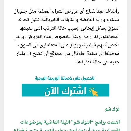
وأضاف عبدالفتاح أن عروض الشراء المعلقة مثل جلوبال
تليكوم وراية القابضة والكابلات الكهربائية تكبل تحرك
السوق بشكل إيجابي، بسبب حالة الترقب التي يعيشها
المتعاملون لقرارات الهيئة بخصوص هذه العروض، والتي
تخص أسهم قيادية، ويؤثر على المتعاملين في السوق،
موضحًا أن صفقة جلوبال من المتوقع أن تضخ 11 مليار
جنيه في حالة تنفيذها.
توك شو
اهتمت برامج “التوك شو” الليلة الماضية بموضوعات