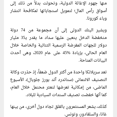
منها جهود الإغاثة الدولية، وتحولت بدلاً من ذلك إلى
أسواق رأس المال؛ لتمويل استجاباتها لمكافحة انتشار
وباء كورونا.
ويشير البنك الدولى إلى أن مجموعة من 74 دولة
منخفضة الدخل يتعين عليها سداد ما يقدر بـ35 مليار
دولار للجهات المقرضة الرسمية الثنائية والخاصة خلال
العام الحالى، بزيادة %45 على عام 2020، وهى أحدث
البيانات المتاحة.
تعد سريلانكا واحدة من أكثر الدول ضعفاً، إذ حذرت وكالة
التصنيف الائتمانى (ستاندرد آند بورز جلوبال)، الأسبوع
الماضى، من إمكانية تعرضها لتعثر محتمل خلال العام،
كما أنها خفضت تصنيف السندات السيادية للبلاد.
كذلك، يشعر المستثمرون بالقلق تجاه دول أخرى، من بينها
غانا، والسلفادور، وتونس.