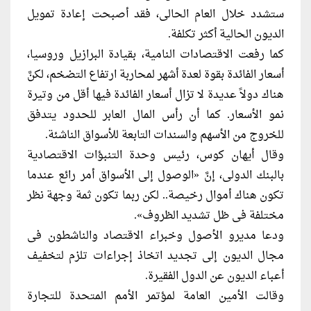
ستشدد خلال العام الحالى، فقد أصبحت إعادة تمويل
الديون الحالية أكثر تكلفة.
كما رفعت الاقتصادات النامية، بقيادة البرازيل وروسيا،
أسعار الفائدة بقوة لعدة أشهر لمحاربة ارتفاع التضخم، لكنَّ
هناك دولاً عديدة لا تزال أسعار الفائدة فيها أقل من وتيرة
نمو الأسعار. كما أن رأس المال العابر للحدود يتدفق
للخروج من الأسهم والسندات التابعة للأسواق الناشئة.
وقال أيهان كوس، رئيس وحدة التنبؤات الاقتصادية
بالبنك الدولى، إنَّ «الوصول إلى الأسواق أمر رائع عندما
تكون هناك أموال رخيصة.. لكن ربما تكون ثمة وجهة نظر
مختلفة فى ظل تشديد الظروف».
ودعا مديرو الأصول وخبراء الاقتصاد والناشطون فى
مجال الديون إلى تجديد اتخاذ إجراءات تلزم لتخفيف
أعباء الديون عن الدول الفقيرة.
وقالت الأمين العامة لمؤتمر الأمم المتحدة للتجارة