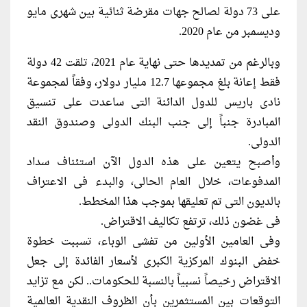
على 73 دولة لصالح جهات مقرضة ثنائية بين شهرى مايو
وديسمبر من عام 2020.
وبالرغم من تمديدها حتى نهاية عام 2021، تلقت 42 دولة
فقط إعانة بلغ مجموعها 12.7 مليار دولار، وفقاً لمجموعة
نادى باريس للدول الدائنة التى ساعدت على تنسيق
المبادرة جنباً إلى جنب البنك الدولى وصندوق النقد
الدولى.
وأصبح يتعين على هذه الدول الآن استئناف سداد
المدفوعات، خلال العام الحالى، والبدء فى الاعتراف
بالديون التى تم تعليقها بموجب هذا المخطط.
فى غضون ذلك، ترتفع تكاليف الاقتراض.
وفى العامين الأولين من تفشى الوباء، تسببت خطوة
خفض البنوك المركزية الكبرى لأسعار الفائدة إلى جعل
الاقتراض رخيصاً نسبياً بالنسبة للحكومات.. لكن مع تزايد
التوقعات بين المستثمرين بأن الظروف النقدية العالمية