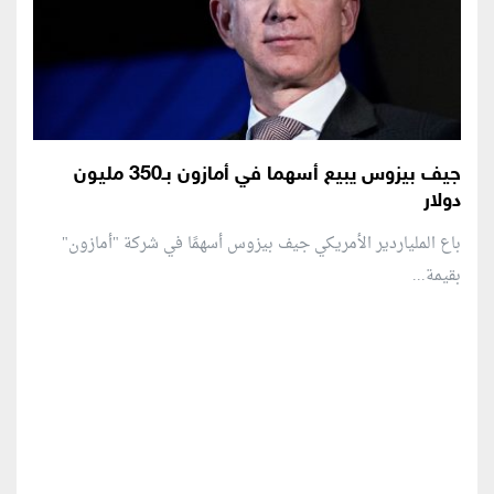
جيف بيزوس يبيع أسهما في أمازون بـ350 مليون
دولار
باع الملياردير الأمريكي جيف بيزوس أسهمًا في شركة "أمازون"
بقيمة...
منطقة إعلانية