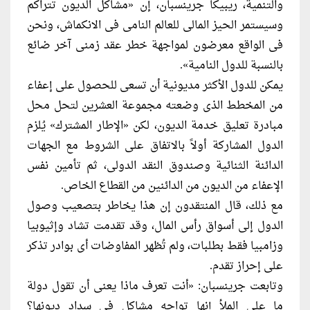
والتنمية، ريبيكا جرينسبان، إن «مشاكل الديون تتراكم
وسيستمر الحيز المالى للعالم النامى فى الانكماش، ونحن
فى الواقع معرضون لمواجهة خطر عقد زمنى آخر ضائع
بالنسبة للدول النامية».
يمكن للدول الأكثر مديونية أن تسعى للحصول على إعفاء
من المخطط الذى وضعته مجموعة العشرين لتحل محل
مبادرة تعليق خدمة الديون، لكن «الإطار المشترك» يُلزم
الدول المشاركة أولاً بالاتفاق على الشروط مع الجهات
الدائنة الثنائية وصندوق النقد الدولى، ثم تأمين نفس
الإعفاء من الديون من الدائنين من القطاع الخاص.
مع ذلك، قال المنتقدون إن هذا يخاطر بتصعيب وصول
الدول إلى أسواق رأس المال، وقد تقدمت تشاد وإثيوبيا
وزامبيا فقط بطلبات، ولم تُظهر المفاوضات أى بوادر تذكر
على إحراز تقدم.
وتابعت جرينسبان: «أنت تعرف ماذا يعنى أن تقول دولة
ما على الملأ إنها تواجه مشاكل فى سداد ديونها؟