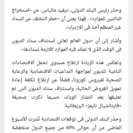
وحذر رئيس البنك الدولى، ديفيد مالباس، من «استخراج
الدائنين للموارد».. فهذا يعنى أن «خطر التخلف عن السداد
غير المنظم آخذ فى الازدياد».
وأشار إلى أن «دول العالم تعانى استئناف سداد الديون
فى الوقت الذى لا تملك فيه الموارد اللازمة لسدادها».
وتعكس هذه الزيادة ارتفاع مستوى تحمل الاقتصادات
النامية للديون لمواجهة التداعيات الاقتصادية والرعاية
الصحية لفيروس كورونا، فضلاً عن ارتفاع تكلفة إعادة
تمويل القروض الحالية، واستئناف سداد الديون التى تم
تعليقها بعد انتشار الوباء، حسبما ذكرت صحيفة
«فاينانشيال تايمز» البريطانية.
وحذر البنك الدولى فى توقعات اقتصادية نُشرت الأسبوع
الماضى من أن حوالى %60 من جميع الدول منخفضة