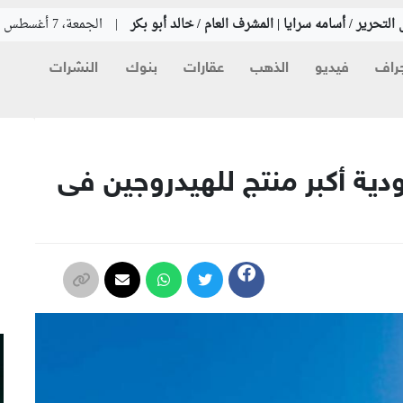
التحرير / أسامه سرايا | المشرف العام / خالد أبو بكر
|
الجمعة، 7 أغسطس 2026
راف
فيديو
الذهب
عقارات
بنوك
النشرات
م
ية أكبر منتج للهيدروجين فى
م