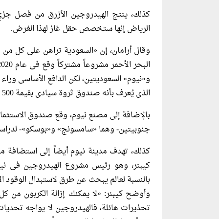
كذلك، ينتج الهيدروجين الأزرق من فصل جزيء 
الرياض إنها ستخصص حقل غاز لهذا الغرض.
وقال أرامان، إن «السعودية تراهن على كل من 
و«نيوم» السعوديتين، لكن الدافع الأساسى وراء 
الذى يُعرف بأنه صندوق ثروة سيادى بقيمة 500 مليار دولار يرأسه ولى العهد محمد بن سلمان.
بالإضافة إلى مصنع نيوم، وقع صندوق الاستثمار
جنوبيتين- وهما «سامسونج» و«بوسكو»- لدرا
كذلك، تهدف مدينة نيوم أيضاً إلى استضافة مص
كيبنر، وهو رئيس مشروع الهيدروجين فى ني
بالنسبة لعالم يبحث عن طرق لاستبدال الوقود ال
وأوضح كيبنر: «لا يمكنك إزالة الكربون من كل 
تحذيرات هائلة، فالهيدروجين لا يواجه تحديات