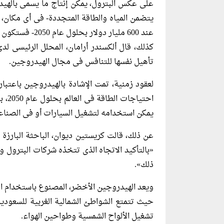
على عكس البترول، يمكن إنتاج ما يسمى بالهيدر
يتضمن المياه والطاقة المتجددة- فى أى مكان، و
عند 600 مليار دولار بحلول عام 2050- فستكون المنافسة شرسة.
كذلك، قال ألكسندر أرامان، المحلل الرئيسى لد
تأهيل نفسها للتنافس فى مجال الهيدروجين.
احتي
يمكن استخدامه لتشغيل السيارات أو فى الصناعة 
عن ذلك، قالت كريستين ديوان، الباحثة البارزة
«بالتأكيد الاتجاه الذى تتخذه شركات البترول و
ذلك».
ويعد الهيدروجين الأخضر، المصنوع باستخدام الكه
حيث تتمتع الشواطئ الشمالية الغربية للسعودية 
تشغيل الألواح الشمسية وطواحين الهواء.