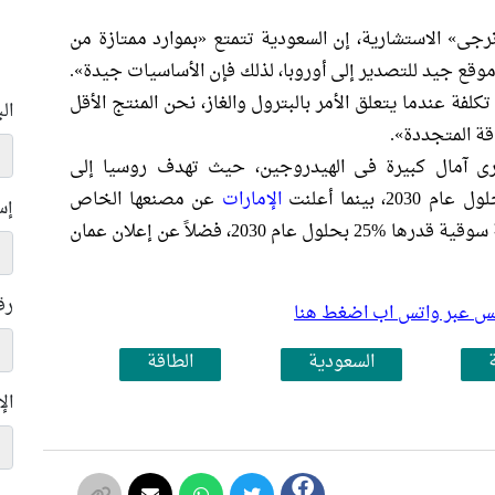
نرجى» الاستشارية، إن السعودية تتمتع «بموارد ممتازة من
وقع جيد للتصدير إلى أوروبا، لذلك فإن الأساسيات جيدة».
كلفة عندما يتعلق الأمر بالبترول والغاز، نحن المنتج الأقل
ال
اقة المتجددة».
رى آمال كبيرة فى الهيدروجين، حيث تهدف روسيا إلى
الإمارات
عن مصنعها الخاص
إس
بالهيدروجين وعزمها على الاستحواذ على حصة سوقية قدرها %25 بحلول عام 2030، فضلاً عن إعلان عمان
رق
بلس عبر واتس اب اضغط هنا
السعودية
الطاقة
ال