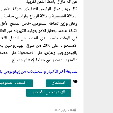
عن أنه مازال باهظ الثمن تقريباً.
قال روبن ميلز، الرئيس التنفيذى لشركة «قمر إ
الطاقة الشمسية وطاقة الرياح وأراضى متاحة وم
وقال وزير الطاقة السعودى: «نحن المنتج الأقل ت
تكلفة عندما يتعلق الأمر بتوليد الكهرباء من الط
فى الوقت نفسه، لدى العديد من الدول الأخ
الاستحواذ على %20 من سوق الهيدروجين بحلول عام 2030، بينما أعلنت
والمغرب ومصر عن خطط لإنشاء مصانع.
لمتابعة أخر الأخبار والتحليلات من إيكونومي 
استثمار
اقتصاد السعودية
الهيدروجين الأخضر
16 فبراير, 2022