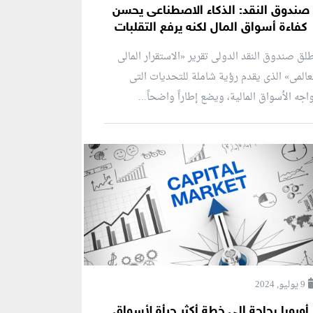
صندوق النقد: الذكاء الاصطناعى يحسن
كفاءة أسواق المال لكنه يرفع التقلبات
لق صندوق النقد الدولى تقرير «الاستقرار المالى
عالمى» الذى يقدم رؤية شاملة للتحديات التى
اجه الأسواق المالية، ويضع إطاراً واضحاً...
9 يوليو, 2024
أوروبا بحاجة إلى خطة أكثر جرأة لأسواق