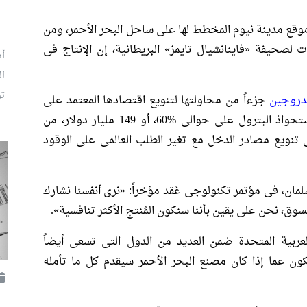
وقع مدينة نيوم المخطط لها على ساحل البحر الأحمر، ومن
لصحيفة «فاينانشيال تايمز» البريطانية، إن الإنتاج فى
أط
ال
تو
يدروجين
جزءاً من محاولتها لتنويع اقتصادها المعتمد على
البترول والغاز وخلق فرص العمل، ففى ظل استحواذ البترول على حوالى %60، أو 149 مليار دولار، من
 2021، تحتاج البلاد إلى تنويع مصادر الدخل مع تغير الطلب العالمى على الوقود
سلمان، فى مؤتمر تكنولوجى عُقد مؤخراً: «نرى أنفسنا نشارك
ق، نحن على يقين بأننا سنكون المُنتج الأكثر تنافسية».
ربية المتحدة ضمن العديد من الدول التى تسعى أيضاً
 عما إذا كان مصنع البحر الأحمر سيقدم كل ما تأمله