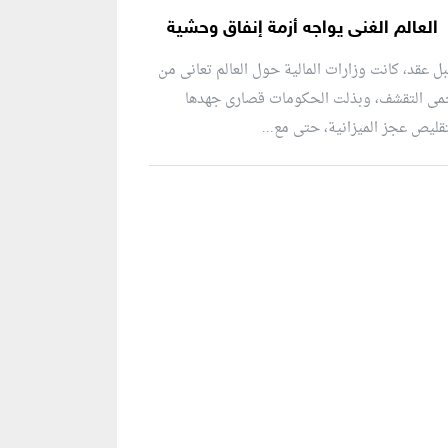
العالم الغنى يواجه أزمة إنفاق وحشية
ل عقد، كانت وزارات المالية حول العالم تعانى من
مى التقشف، وبذلت الحكومات قصارى جهدها
قليص عجز الميزانية، حتى مع...
نطقة إعلانية