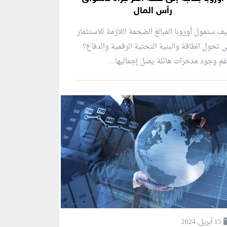
رأس المال
ف ستمول أوروبا المبالغ الضخمة اللازمة للاستثمار
 تحول الطاقة والبنية التحتية الرقمية والدفاع؟
م وجود مدخرات هائلة يصل إجماليها...
15 أبريل, 2024