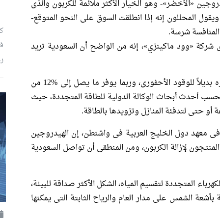
وجين «الأخضر»- وهو الخيار الأكثر ملائمة للكربون والذى
يقول المحللون إنه إذا انطلقت السوق على النحو المتوقع-
كي
فى
ى شركة «وود ماكينزي»، إنه من الواضح أن السعودية تريد
رغ
لعقود زمنية، تمت الإشادة بالهيدروجين باعتباره بديلاً للوقود الأحفورى، وربما يوفر ما يصل إلى %12 من
اجات الطاقة فى العالم بحلول عام 2050، بحسب أحدث أبحاث الوكالة الدولية للطاقة المتجددة، حيث
أو حتى لتدفئة المنازل وتزويدها بالطاقة.
 فى معهد دول الخليج العربية فى واشنطن، إن الهيدروجين
المنتجون لإزالة الكربون، ومن المنطقى أن تواصل السعودية
رباء المتجددة لتقسيم المياه، الشكل الأكثر صداقة للبيئة،
بأشعة الشمس على مدار العام والرياح الثابتة التى يمكنها