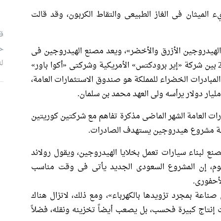
الميثان فى الغاز الطبيعى والتقاط الكربون، وقد قالت
قب
ح
الهيدروجين الأزرق والأخضر»، ويعد مصنع الهيدروجين فى
لت
البحر الأحمر مشروعاً مشتركاً وقع فى عام 2020 بين شركة «إير برودكتس» الأمريكية وشركتى «أكوا باور»
المبادرات الخضراء للمملكة هو صندوق الاستثمارات العامة،
م
ات العامة الشهر الماضى مذكرة تفاهم مع شركتين كوريتين
سة مشروع هيدروجين يستهدف الصادرات.
نع لبناء سيارات تعمل بخلايا الهيدروجين، ويقول رولاند
وم، إن المشروع السعودى الجديد يأتى فى وقت مناسب
أحفورى.
صناعة بمجرد تزويدها بالكهرباء»، ومع ذلك، لاتزال هناك
 إنتاج كبيرة فحسب، بل يصعب أيضاً تخزينه ونقله، فضلاً