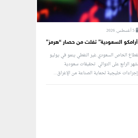
5 أغسطس, 2026
أرامكو السعودية” تفلت من حصار “هرمز”
قطاع الخاص السعودي غير النفطي ينمو في يوليو
شهر الرابع على التوالي تحقيقات سعودية
جراءات خليجية لحماية الصناعة من الإغراق...