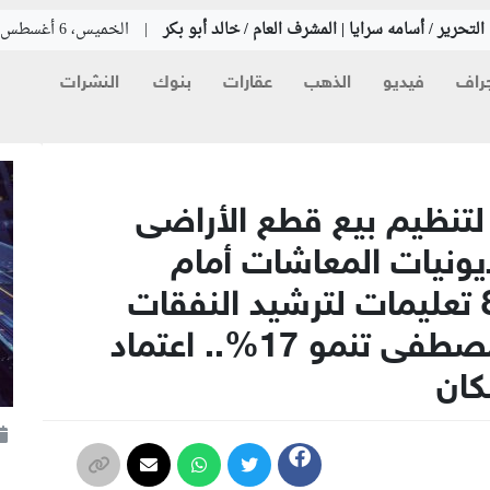
لتحرير / أسامه سرايا | المشرف العام / خالد أبو بكر
|
الخميس، 6 أغسطس 2026
راف
فيديو
الذهب
عقارات
بنوك
النشرات
 لتنظيم بيع قطع الأراضى
ديونيات المعاشات أمام
البرلمان الشهر المقبل.. 8 تعليمات لترشيد النفقات
الحكومية.. أرباح طلعت مصطفى تنمو 17%.. اعتماد
كان