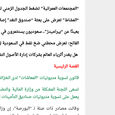
“المجتمعات العمرانية” تضغط الجدول الزمني لت
“المشاط” تعرض على بعثة “صندوق النقد” إصل
بعيدًا عن “بيراميدز”.. سعوديون يستثمرون في 
الفالح: تعرض محطتي ضخ نفط في السعودية له
هل يغدر أثرياء العالم بشركات إدارة الأصول الت
القصة الرئيسية
قانون تسوية مديونيات “المعاشات” لدى الخزانة ال
تسعى اللجنة المشكلة من وزارة المالية والت
يعمل على تسوية مديونيات صناديق التأمينات
ا
وقالت مصادر ذات صلة لـ “البورصة”، إن وزار