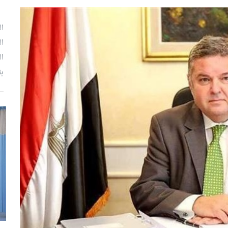
ال
ال
ال
بق