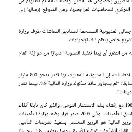
 الماضيين بخصوص هذا الشأن. وأضافت أنه تم الانتهاء من
المركزي للمحاسبات لمراجعتها، ومن المتوقع إرسالها إلى
جمالي المديونية المستحقة لصناديق المعاشات طرف وزارة
 تشريع خاص ينظم تلك الإجراءات.
من المقرر أن يبدأ تنفيذ التسوية اعتبارًا من موازنة العام
وقال منير سليمان، نائب رئيس اتحاد أصحاب لمعاشات، إن المديونية المعترف بها تقدر بنحو 800 مليار
جنيه، في حين أنها تقترب من تريليون جنيه، متابعًا: “لم يتجاوز عائد صكوك وزارة المالية 9%، بينما تقدر
وتعود أزمة أموال التأمينات الاجتماعية لعام 1980 مع إنشاء بنك الاستثمار القومي، والذي كان تابعًا آنذاك
لوزارة المالية، وضمن مهامه استثمار أموال صناديق التأمينات. وفى 2005 صدر قرار بضم وزارة التأمينات
وزير المالية هو الوزير المختص بتنفيذ تشريعات التأمين
القرار أنشأ وزير المالية الأسبق، يوسف بطرس غالي، حسابًا