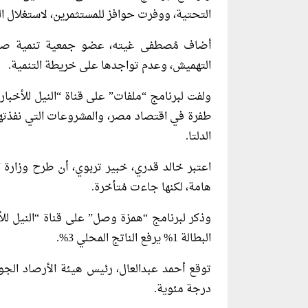
التحتية، ووفرت حوافز للمستثمرين، لاستغلال الم
أضاف مُصطفى غيته، عضو جمعية تنمية صعي
التهميش، وعدم تواجدها على خريطة التنمية.
ولفت لبرنامج “ملفات” على قناة “النيل للأخبار
طفرة في اقتصاد مصر، والمشروعات التي نفذتها
الدلتا.
اعتبر خالد قدري، خبير تربوي، أن طرح وزارة ال
هامة، لكنها جاءت مُتأخرة.
البطالة 1% يرفع الناتج المحلي 3%.
درجة مئوية.