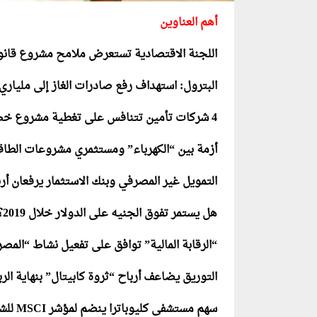
أهم العناوين
اللجنة الاقتصادية تستعرض ملامح مشروع قانون
البترول: استهداف رفع صادرات الغاز إلى ملياري دولار خ
4 شركات تأمين تتنافس على تغطية مشروع خط شحن ميناء “الحمراء”
أزمة بين “الكهرباء” ومستثمري مشروعات الطاق
التمويل غير المصرفي وبنك الاستثمار يرفعان أرباح “هيرميس
هل يستمر تفوق الجنيه على الدولار خلال 2019؟
“الرقابة المالية” توافق على تفعيل نشاط “المصر
التوريق يضاعف أرباح “ثروة كابيتال” بنهاية الربع ال
سهم مستشفى كليوباترا ينضم لمؤشر
MSCI
للش