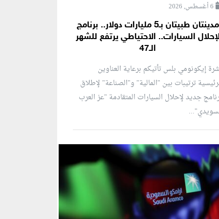
6 أغسطس, 2026
مدينتان طبيتان بـ5 مليارات دولار.. برنامج
إحلال السيارات.. الاحتياطي يرتفع للشهر
الـ47
رة إيكونومي بلس تأتيكم برعاية العناوين
رئيسية ترتيبات بين "المالية" و"الصناعة" لإطلاق
نامج جديد لإحلال السيارات المتقادمة "عز العرب
سويدي"...