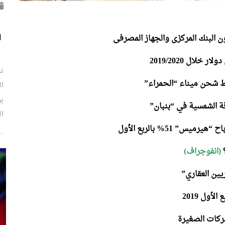
 البنك المركزى والجهاز المصرفى
ل
لال 2019/2020
نش
ال
بر
ة الشمسية في “بنبان”
ال
” 51% بالربع الأول
(انفوجراف)
يين العقاري”
أول 2019
ركات الصغيرة