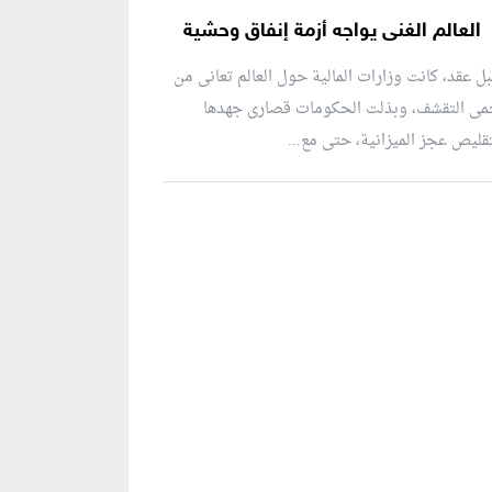
العالم الغنى يواجه أزمة إنفاق وحشية
ل عقد، كانت وزارات المالية حول العالم تعانى من
مى التقشف، وبذلت الحكومات قصارى جهدها
قليص عجز الميزانية، حتى مع...
نطقة إعلانية