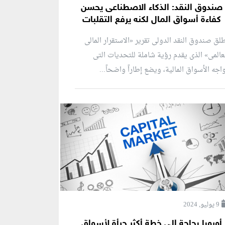
صندوق النقد: الذكاء الاصطناعى يحسن
كفاءة أسواق المال لكنه يرفع التقلبات
لق صندوق النقد الدولى تقرير «الاستقرار المالى
عالمى» الذى يقدم رؤية شاملة للتحديات التى
اجه الأسواق المالية، ويضع إطاراً واضحاً...
9 يوليو, 2024
أوروبا بحاجة إلى خطة أكثر جرأة لأسواق