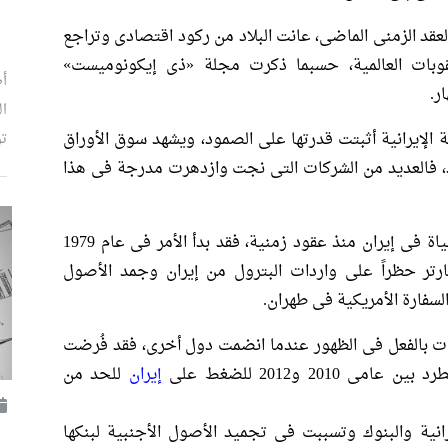
العقد الزمنى الماضى، عانت البلاد من ركود اقتصادى وتراجع
بات العالمية، حسبما ذكرت مجلة «ذى إيكونوميست»
أط
ر.
ال
الإيرانية أثبتت قدرتها على الصمود، ويشهد سوق الأوراق
تو
اد، فالعديد من الشركات التى نجت وازدهرت مدرجة فى هذا
كانت العقوبات الأمريكية حقيقة من حقائق الحياة فى إيران منذ عقود زمنية، فقد بدأ الأمر فى عام 1979
تر حظراً على واردات البترول من إيران وجمد الأصول
السفارة الأمريكية فى طهران.
دأت بالفعل فى الظهور عندما انضمت دول أخرى، فقد فُرضت
20 و2012 للضغط على
إيران
للحد من
انية والبنوك وتسببت فى تجميد الأصول الأجنبية لبنكها