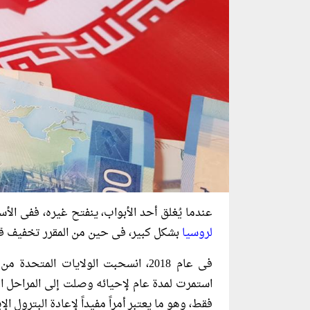
عندما يُغلق أحد الأبواب، ينفتح غيره، ففى الأ
لروسيا
بشكل كبير، فى حين من المقرر تخفيف قب
فى عام 2018، انسحبت الولايات المت
استمرت لمدة عام لإحيائه وصلت إلى المراحل ا
فقط، وهو ما يعتبر أمراً مفيداً لإعادة البترول الإ