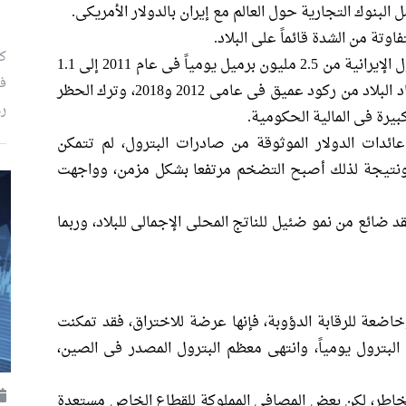
البنوك التجارية حول العالم مع إيران بالدولار الأمريكى.
تة من الشدة قائماً على البلاد.
كي
كان الضرر جسيماً، فقد انخفضت صادرات البترول الإيرانية من 2.5 مليون برميل يومياً فى عام 2011 إلى 1.1
فى
مليون برميل يومياً فى عام 2014، وعانى اقتصاد البلاد من ركود عميق فى عامى 2012 و2018، وترك الحظر
رغ
يرة فى المالية الحكومية.
 عائدات الدولار الموثوقة من صادرات البترول، لم تتمكن
 ونتيجة لذلك أصبح التضخم مرتفعا بشكل مزمن، وواجهت
د ضائع من نمو ضئيل للناتج المحلى الإجمالى للبلاد، وربما
خاضعة للرقابة الدؤوبة، فإنها عرضة للاختراق، فقد تمكنت
لبترول يومياً، وانتهى معظم البترول المصدر فى الصين،
مخاطر، لكن بعض المصافى المملوكة للقطاع الخاص مستعدة