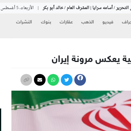
التحرير / أسامه سرايا | المشرف العام / خالد أبو بكر
|
الأربعاء، 5 أغسطس 2026
راف
فيديو
الذهب
عقارات
بنوك
النشرات
م
ية يعكس مرونة إيران
م