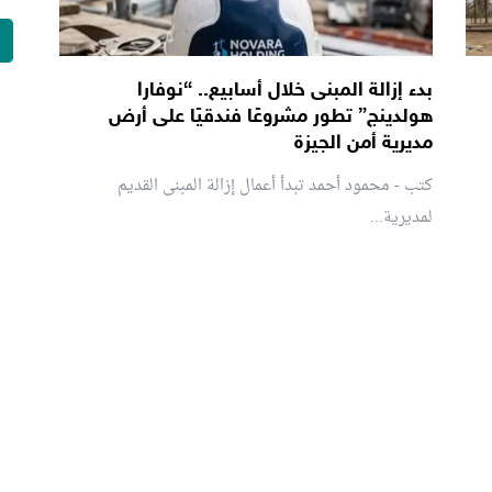
بدء إزالة المبنى خلال أسابيع.. “نوفارا
هولدينج” تطور مشروعًا فندقيًا على أرض
مديرية أمن الجيزة
كتب - محمود أحمد تبدأ أعمال إزالة المبنى القديم
لمديرية...