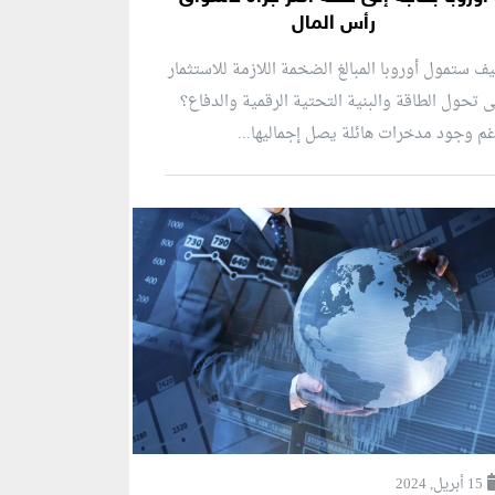
رأس المال
ف ستمول أوروبا المبالغ الضخمة اللازمة للاستثمار
 تحول الطاقة والبنية التحتية الرقمية والدفاع؟
م وجود مدخرات هائلة يصل إجماليها...
15 أبريل, 2024