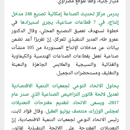
مليار جنيه، وفقًا لموقع مصراوي.
يدرس مركز تحديث الصناعة إمكانية تصنيع 248 مدخل
إنتاج، في 7 قطاعات صناعية، يجرى استيرادها
في
خطوة تستهدف تعميق التصنيع المحلي، وقال الدكتور
عمرو طه، المدير التنفيذي للمركز، إنَّ تقريرًا أعد تضمن
بيانات عن مدخلات الإنتاج المستوردة من 105 منشآت
صناعية تعمل بقطاعات الصناعات الهندسية والكيماوية
والغذائية والنسيجية والملابس الجاهزة والتعبئة
والتغليف ومستحضرات التجميل.
يحاول الاتحاد النوعي لجمعيات التنمية الاقتصادية
تعديل لائحة قانون التراخيص الصناعية الذي صدر عام
2017، ويسعى الاتحاد لتقديم مقترحات التعديلات
لمجلس الوزراء، منتصف يونيو المقبل
،
وقال فؤاد ثابت،
رئيس الاتحاد النوعي لجمعيات التنمية الاقتصادية، إنَّ
التعديلات المقترحة على اللائحة التنفيذية لقانون