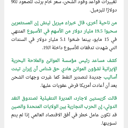
تغييرات قواعد وقود الشحن، سعر خام برنت للصعود لـ90
دولارًا للبرميل.
من ناحية أخرى، قال خبراء ميريل لينش إن المستثمرين
سحبوا 19.5 مليار دولار من الأسهم في الأسبوع
المنتهي
في 15 مايو، بينما ضخوا 5.1 مليار دولار في السندات
التي شهدت تدفقات للأسبوع داخلة الـ19.
كشف مساعد رئيس مؤسسة الموانئ والملاحة البحرية
الإيرانية لشؤون الموانئ هادي حق شناس أن إيران تبنت
أساليب
جديدة لتصدير النفط كما غيرت وجهات الشحن
بعد أن أعادت أمريكا فرض عقوبات عليها.
قالت كريستين لاجارد، المديرة التنفيذية لصندوق النقد
الدولي، إن الحرب التجارية بين الولايات المتحدة والصين
قد تكون عامل خطر في أفق الاقتصاد العالمي إذا لم يتم
تسويتها.