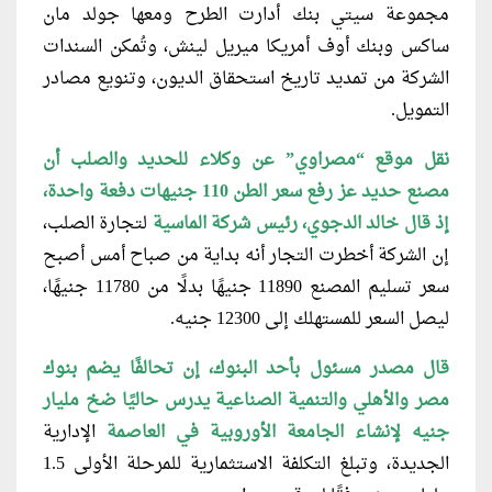
مجموعة سيتي بنك أدارت الطرح ومعها جولد مان
ساكس وبنك أوف أمريكا ميريل لينش، وتُمكن السندات
الشركة من تمديد تاريخ استحقاق الديون، وتنويع مصادر
التمويل.
نقل موقع “مصراوي” عن وكلاء للحديد والصلب أن
مصنع حديد عز رفع سعر الطن 110 جنيهات دفعة واحدة،
إذ قال خالد الدجوي، رئيس شركة الماسية
لتجارة الصلب،
إن الشركة أخطرت التجار أنه بداية من صباح أمس أصبح
سعر تسليم المصنع 11890 جنيهًا بدلًا من 11780 جنيهًا،
ليصل السعر للمستهلك إلى 12300 جنيه.
قال مصدر مسئول بأحد البنوك، إن تحالفًا يضم بنوك
مصر والأهلي والتنمية الصناعية يدرس حاليًا ضخ مليار
جنيه لإنشاء الجامعة الأوروبية في العاصمة
الإدارية
الجديدة، وتبلغ التكلفة الاستثمارية للمرحلة الأولى 1.5