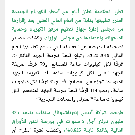
تعلن الحكومة خلال أيام عن أسعار الكهرباء الجديدة
المقرر تطبيقها بداية من العام المالي المقبل بعد إقرارها
من مجلس إدارة جهاز تنظيم مرفق الكهرباء وحماية
المستهلك واعتمادها من مجلس الوزراء
،
وكشفت مصادر
لصحيفة البورصة عن التعريفة التي سيتم تطبيقها للعام
المالي 2019-2020، وتبلغ قيمة تعريفة الجهد الفائق 75
قرشًا لكل كيلووات ساعة للمصانع، و79 قرشًا تعريفة
الجهد العالي لكل كيلووات ساعة، أما تعريفة الجهد
المتوسط “جزء من المصانع” فتبلغ 95 قرشًا لكل كيلووات
ساعة، ونحو 114 قرشًا قيمة تعريفة الجهد المنخفض لكل
كيلووات ساعة “المنزلي والمحلات التجارية”.
طرحت شركة أديس إنترناشيونال سندات بقيمة 325
مليون دولار أجل 5 سنوات في بورصة لندن للأوراق
المالية بفائدة ثابتة 8.625%،
وكشفت نشرة الطرح أن