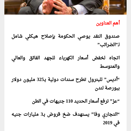
أهم العناوين
صندوق النقد يوصي الحكومة بإصلاح هيكلي شامل
لـ”الضرائب”
اتجاه لخفض أسعار الكهرباء للجهد الفائق والعالي
والمتوسط
“أديس” للبترول تطرح سندات دولية بـ325 مليون دولار
ببورصة لندن
“عز” ترفع أسعار الحديد 110 جنيهات في الطن
“التجاري وفا” يستهدف ضخ قروض بـ3 مليارات جنيه
في 2019