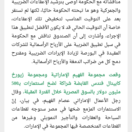
مناقشاته مع الحكومة أوصى بترشيد الإعفاءات الضريبية
والجمركية وهو ما تبحثه الحكومة حاليًا، لكنها لم تستقر
بعد على التوقيت المناسب لتخفيض تلك الإعفاءات،
خاصة أن التوقيت الحالي قد لا يكون الأفضل لتطبيق هذا
الإجراء، وأشارت إلى أن الصندوق تناقش مع الحكومة
في سبل تطبيق الضريبة على الأرباح الرأسمالية للشركات
المقيدة في البورصة لزيادة الإيرادات الضريبية ومقترح
دمج كل من ضرائب الدمغة والأرباح الرأسمالية.
وقعت مجموعة الفهيم اﻹماراتية ومجموعة زيورخ
كابيتال فندس القابضة شراكة لضخ استثمارات بـ500
مليون دولار بالسوق المصرية خلال الفترة المقبلة
،
وقال
رجل اﻷعمال اﻹماراتي عصام الفهيم، في بيان، إنَّ
الاستثمارات المزمع ضخها في مصر ستوجه لقطاعات
السياحة والعقارات والتأجير التمويلي وغيرها من
القطاعات المتخصصة فيها المجموعة في اﻹمارات.