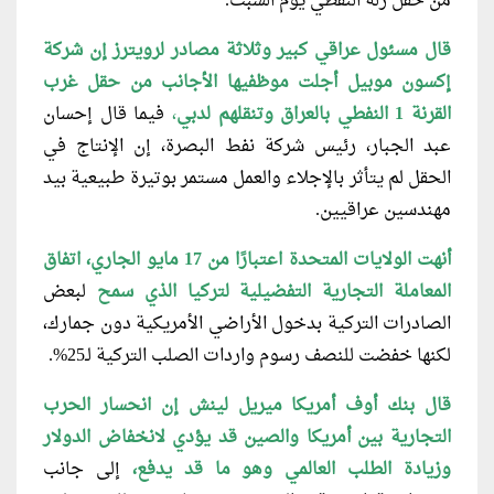
من حقل زلة النفطي يوم السبت.
قال مسئول عراقي كبير وثلاثة مصادر لرويترز إن شركة
إكسون موبيل أجلت موظفيها الأجانب من حقل غرب
القرنة 1 النفطي بالعراق وتنقلهم لدبي
،
فيما قال إحسان
عبد الجبار، رئيس شركة نفط البصرة، إن الإنتاج في
الحقل لم يتأثر بالإجلاء والعمل مستمر بوتيرة طبيعية بيد
مهندسين عراقيين.
أ
نهت
الولايات المتحدة اعتبارًا من 17 مايو الجاري، اتفاق
المعاملة التجارية التفضيلية لتركيا الذي سمح
لبعض
الصادرات التركية بدخول الأراضي الأمريكية دون جمارك،
لكنها خفضت للنصف رسوم واردات الصلب التركية لـ25%.
قال بنك أوف أمريكا ميريل لينش إن انحسار الحرب
التجارية بين أمريكا والصين قد يؤدي لانخفاض الدولار
وزيادة الطلب العالمي وهو ما قد يدفع،
إلى جانب