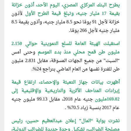
يطرح البنك المركزي المصري، اليوم الأحد، أذون خزانة
بقيمة 17 مليار جنيه، وتبلغ قيمة الطرح الأول
لأذون
خزانة لأجل 91 يومًا نحو 8.5 مليار جنيه، وأذون بقيمة 8.5
مليار جنيه لأجل 266 يومًا.
استقبلت الهيئة العامة للسلع التموينية حوالي 2.150
مليون طن قمح محلي منذ بدء الموسم
وحتى أمس
“السبت” من جميع الجهات المسوقة، مقابل 2.831 مليون
طن للفترة نفسها من العام الماضي بتراجع 24%.
أظهرت بيانات جهاز التعبئة والإحصاء، ارتفاع قيمة
إيـرادات المتاحف الأثرية والتاريخية والإقليمية إلى
169.02مليون
جنيه عام 2018، مقابل 99.13 مليون جنيه
عام 2017 بنسبـة زياد 70.5% .
نشرت بوابة “المال” إعلان عبدالعظيم حسين، رئيس
مصلحة الضرائب، تشكيل وحدة جديدة للضرائب الدولية،