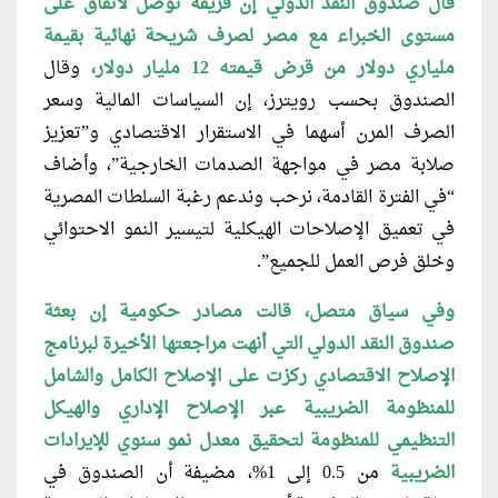
قال صندوق النقد الدولي إن فريقه توصل لاتفاق على
مستوى الخبراء مع مصر لصرف شريحة نهائية بقيمة
ملياري دولار من قرض قيمته 12 مليار دولار،
وقال
الصندوق بحسب رويترز، إن السياسات المالية وسعر
الصرف المرن أسهما في الاستقرار الاقتصادي و”تعزيز
صلابة مصر في مواجهة الصدمات الخارجية”، وأضاف
“في الفترة القادمة، نرحب وندعم رغبة السلطات المصرية
في تعميق الإصلاحات الهيكلية لتيسير النمو الاحتوائي
وخلق فرص العمل للجميع”.
وفي سياق متصل، قالت مصادر حكومية إن بعثة
صندوق النقد الدولي التي أنهت مراجعتها الأخيرة لبرنامج
الإصلاح الاقتصادي ركزت على الإصلاح الكامل والشامل
للمنظومة الضريبية عبر الإصلاح الإداري والهيكل
التنظيمي للمنظومة لتحقيق معدل نمو سنوي للإيرادات
الضريبية
من 0.5 إلى 1%، مضيفة أن الصندوق في