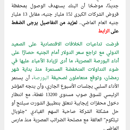
جديدًا، موضحًا أن البنك يستهدف الوصول بمحفظة
قروض الشركات الكبرى لـ15 مليار جنيه، مقابل 13 مليار
جنيه العام الماضي..
لمزيد من التفاصيل يرجى الضغط
على
الرابط
فرضت تداعيات الخلافات الاقتصادية على الصعيد
الدولي مع تراجع سعر الدولار أمام الجنيه حصارًا على
أداء البورصة المصرية، ما أدى لزيادة الأعباء عليها في
ضوء التداولات المنخفضة المستمرة منذ بداية شهر
رمضان، وتوقع متعاملون لصحيفة
البورصة
، أن يستمر
الأداء السلبي بجلسات الأسبوع الجاري، وأن يتجه المؤشر
الرئيسي للسوق صوب مستوى 13200 نقطة، مع انتظار
دخول محفزات إيجابية تتعلق بتطبيق الشورت سيلنج أو
حل مشكلة الشركة صاحبة السهم القيادي “جلوبال
تيلكوم” العالقة مع مصلحة الضرائب المصرية منذ مارس
الماضي.