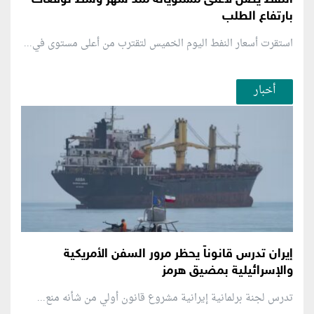
بارتفاع الطلب
استقرت أسعار النفط اليوم الخميس لتقترب من أعلى مستوى في...
أخبار
إيران تدرس قانوناً يحظر مرور السفن الأمريكية
والإسرائيلية بمضيق هرمز
تدرس لجنة برلمانية إيرانية مشروع قانون ⁠أولي من شأنه منع...