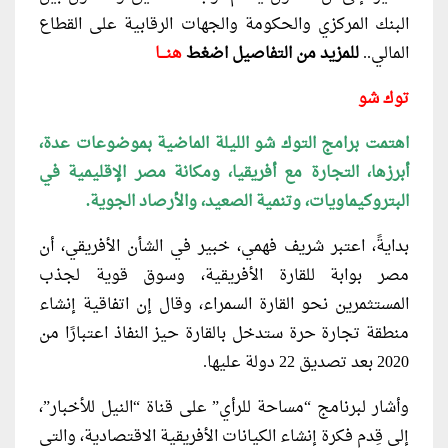
البنك المركزي والحكومة والجهات الرقابية على القطاع
المالي..
للمزيد من التفاصيل اضغط
هنـــا
توك شو
اهتمت برامج التوك شو الليلة الماضية بموضوعات عدة،
أبرزها، التجارة مع أفريقيا، ومكانة مصر الإقليمية في
البتروكيماويات، وتنمية الصعيد، والأرصاد الجوية.
بدايةً، اعتبر شريف فهمي، خبير في الشأن الأفريقي، أن
مصر بوابة للقارة الأفريقية، وسوق قوية لجذب
المستثمرين نحو القارة السمراء، وقال إن اتفاقية إنشاء
منطقة تجارة حرة ستدخل بالقارة حيز النفاذ اعتبارًا من
2020 بعد تصديق 22 دولة عليها.
وأشار لبرنامج “مساحة للرأي” على قناة “النيل للأخبار”،
إلى قِدم فكرة إنشاء الكيانات الأفريقية الاقتصادية، والتي