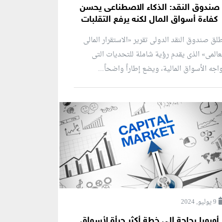
صندوق النقد: الذكاء الاصطناعى يحسن
كفاءة أسواق المال لكنه يرفع التقلبات
لق صندوق النقد الدولى تقرير «الاستقرار المالى
عالمى» الذى يقدم رؤية شاملة للتحديات التى
اجه الأسواق المالية، ويضع إطاراً واضحاً...
9 يوليو, 2024
أوروبا بحاجة إلى خطة أكثر جرأة لأسواق