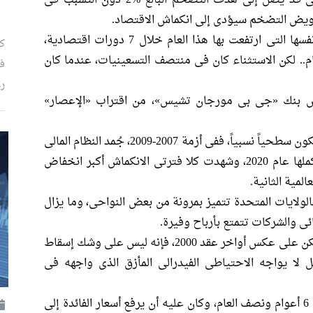
بأكثر من %2.5 بحلول نهاية عام 2022، وبالتالى قد يصل إلى هدف التضخم البالغ %2 دون التسبب فى
ترويض التضخم سيؤدى إلى انكماش الاقتصاد.
منذ عام 1955، ارتفعت أسعار الفائدة بالسرعة نفسها التى ارتفعت بها هذا العام خلال 7 دورات اقتصادية،
كي
فى
رغ
س بنك «جى بى مورجان تشيس»، من اقتراب «الإعصار»
فى الواقع، رغم احتمالية الركود، فإنه يجب أن يكون سطحياً نسبياً، ففى أزمة 2007-2009، جُمد النظام المالى
بينما توقف النشاط الاقتصادى فى قطاعات بأكملها عام 2020، وشهدت كلا فترتى الانكماش أكبر انخفاض
لمية الثانية.
فالولايات المتحدة تتميز بمرونة من بعض النواحى، وما يزال
ئى والشركات تتمتع بأرباح وفيرة.
كذلك، يتباطأ سوق الإسكان مع ارتفاع الأسعار، لكن على عكس أواخر عقد 2000، فإنه ليس على وشك إسقاط
قل لا يواجه الاحتياطى الفيدرالى المأزق الذى واجهه فى
فى ذلك الوقت، كان التضخم أعلى من %5 لمدة 6 أعوام ونصف العام، وكان عليه أن يرفع أسعار الفائدة إلى