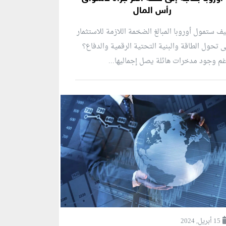
رأس المال
ف ستمول أوروبا المبالغ الضخمة اللازمة للاستثمار
 تحول الطاقة والبنية التحتية الرقمية والدفاع؟
م وجود مدخرات هائلة يصل إجماليها...
15 أبريل, 2024