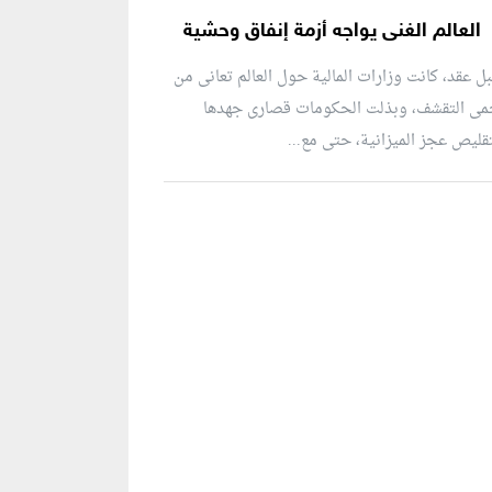
العالم الغنى يواجه أزمة إنفاق وحشية
ل عقد، كانت وزارات المالية حول العالم تعانى من
مى التقشف، وبذلت الحكومات قصارى جهدها
قليص عجز الميزانية، حتى مع...
نطقة إعلانية