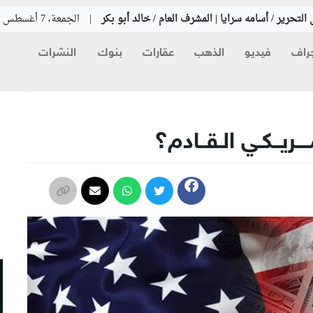
التحرير / أسامه سرايا | المشرف العام / خالد أبو بكر
|
الجمعة، 7 أغسطس 2026
راف
فيديو
الذهب
عقارات
بنوك
النشرات
م
ــــريــكـي الـقــادم؟
م