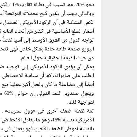
نحو %20،
وبالتالى يجب أن يكون كبح معدلاته المرتفعة أس
تكمن المشكلة فى أن الركود الأمريكى المعتدل 
أسعار السلع الأساسية فى كثير من أنحاء العالم ن
تواجه الدول من الشرق الأوسط إلى آسيا نقصاً حا
اليورو صدمة طاقة حادة بشكل خاص فهى تتحول بع
من حيث القيمة الحقيقية حول العالم.
يمكن أن يؤدى الركود الأمريكى إلى توجيه ضر
الطلب على صادراته، كما أن سياسة الاحتياطى الفي
أيضاً إلى مضاعفة ما كان بالفعل أكبر عملية بيع لسن
ويقو
لمواجهة ذلك.
الأمريكية بنسبة %15، وهو ما يعادل الانخفاض المسجل خلال فترة الركود المعتدل الذى بدأ فى عام 1991.
بالنسبة لموطن الضعف الأخير، فهو يتمثل فى سيا