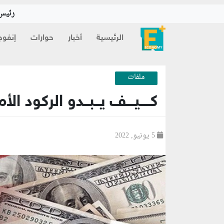
رئيس 
الرئيسية
أخبار
حوارات
إنفوج
ملفات
كــــيـــف يــبــدو الركود الأم
5 يونيو, 2022