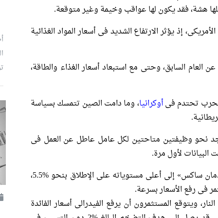
لها هشة، فقد يكون لها عواقب وخيمة وغير متوقعة.
مريكى، إذ يؤثر الارتفاع الشديد فى أسعار المواد الغذائية
أط
ال
ى أبريل، ارتفعت أسعار المستهلك بنسبة %8.3 عن العام السابق، وحتى مع استبعاد أسعار الغذاء والطاقة،
تو
الحرب تحتدم فى
أوكرانيا
، وما دامت الصين تتمسك بسياسة
يطانية.
جد نحو وظيفتين متاحتين لكل عامل عاطل عن العمل فى
لقد وصل مقياس نمو الأجور التابع لبنك «جولدمان ساكس» إلى أعلى مستوياته على الإطلاق بنحو %5.5،
ر فى رفع الأسعار بسرعة.
نار، ويتوقع المستثمرون أن يرفع الفيدرالى أسعار الفائدة