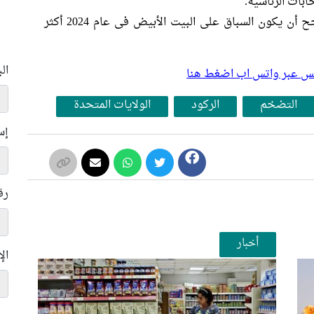
إذا كان الاقتصاد آخذ فى الانكماش، فمن المرجح أن يكون السباق على البيت الأبيض فى عام 2024 أكثر
ال
بلس عبر واتس اب اضغط هنا
التضخم
الركود
الولايات المتحدة
إس
رق
أخبار
ال