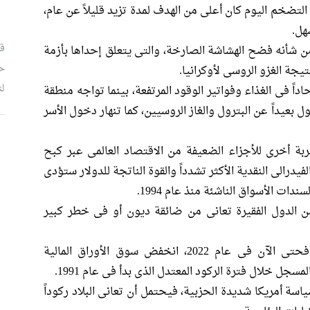
 مما تسبب فى بطالة تقارب %11، لكن التضخم اليوم كان أعلى من الهدف لمدة تزيد قليلاً عن عام،
هل.
قب
من شأنه فضح الهشاشة الصارخة، والتى يتعلق إحداها بأزمة
ح
تيجة الغزو الروسى لأوكرانيا.
لت
داً فى الغذاء وفواتير الوقود المرتفعة، بينما تواجه منطقة
يداً عن البترول والغاز الروسيين، كما تنهار دخول الأسر
م
بة أخرى للأجزاء الضعيفة من الاقتصاد العالمى عبر كبح
درالى النقدية الأكثر تشدداً والقوة الناتجة للدولار ستؤدى
دات الأسواق الناشئة منذ عام 1994.
ل صندوق النقد الدولى إن حوالى %60 من الدول الفقيرة تعانى من ضائقة ديون أو فى خطر كبير
ثمة نقطة ضعف أخرى فى «وول ستريت».. فحتى الآن فى عام 2022، انخفض سوق الأوراق المالية
سة أمريكا شديدة الحزبية، فيحتمل أن تعانى البلاد ركوداً