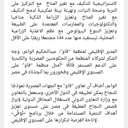
كاستراتيجية للتكيف مع تغير المناخ مع التركيز على
التربة وصحة النبات، وتهيئة بيئة تمكينية لدمج التكيف
مع تغير المناخ وتعزيز الزراعة الذكية مناخيا
والتكنولوجيات والممارسات المعتمدة على الطبيعة
وتعزيز التنوع البيولوجي مع نظم الاغذية الزراعية
المحلية، ليستفيد منها عدد 144 مجتمعًا ريفيًا على الأقل .
المدير الإقليمي لمنظمة “فاو”، عبدالحكيم الواعر، وجه
الشكر لشركاء المنظمة من الحكومتين المصرية والكندية
على الدعم المستمر قائلًا “أمثل منظمة “فاو” على
المستوى الإقليمي وفخورون بما أنجذناه في مصر.
الواعر، أضاف أن تعاون “فاو” مع الجهات المصرية نموذجًا
للنجاح يمكن تطبيقه في الدول الأخرى، وسنعمل بالتعاون
مع وزارة التعاون الدولي لاستغلال المحافل الدولية لإبراز
قصص النجاح المطبقة في مصر على مستوى تعزيز
أهداف التنمية المستدامة من خلال برنامج «نُوَفِّي»
لإتاحة الفرصة لتكرارها على المستوى الإقليمي .