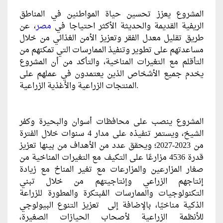
المشروع يعزز تحسين حياة المواطنين في المناطق
الريفية القديمة والحديثة الأكثر احتياجا في
مصر
، عن
طريق تقليل معدل الفقر وتعزيز الأمن الغذائي من خلال
مساعدتهم على تطوير وتنفيذ الممارسات التي تمكنهم من
التأقلم مع التغيرات المناخية، والتأكد من أن المشروع
يخدم جميع الأشخاص الذين يعتمدون في عملهم على
المنتجات الزراعية والأغذية الزراعية.
المشروع ينصب على محافظات أسوان والبحيرة وكفر
الشيخ، ويستمر تنفيذه على مدار 4 سنوات خلال الفترة
من 2023-2027؛ ويحقق عدد من الأهداف من بينها تعزيز
قدرة 4536 مزارعًا على التكيف مع التغيرات المناخية من
صغار المزارعين والمزارعات مع تغير المناخ مع زيادة
إنتاجهم الزراعي وإنتاجيتهم من خلال تبني
التكنولوجيات والممارسات المُبتكرة والمطورة للزراعة
الذكية مناخيًا، بالإضافة إلى تعزيز التنوع البيولوجي
للأنظمة الزراعية لأصحاب الحيازات الصغيرة،