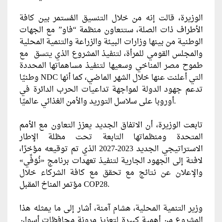
الوزيرة، قالت إنه من خلال التنسيق المُستمر بين كافة
الأطراف ذات الصلة، ستتعاون منظمة “فاو” مع الجهات
الوطنية من بينها وزارات البيئة والزراعة والتنمية المحلية
والمجلس القومي للمرأة، لتنفيذ المشروع الذي يتسق مع
طموح مصر المناخي وسعيها لتنفيذ مساهماتها المحددة
وطنيًا NDC التي أعلنت عنها خلال الشهر الماضي، كما أنها
تدعم جهود الدولة لمواجهة تداعيات الحرب الدائرة في
أوروبا على سلاسل التوريد والأمن الغذائي عالميًا.
تابعت الوزيرة، أن الاتفاق الجديد يعزز التعاون مع الأمم
المتحدة ومنظماتها التابعة تحت مظلة الإطار
الاستراتيجي الجديد 2023-2027 الذي تم توقيعه مؤخرًا،
لافتة إلى الجهود الجارية لتنفيذ تعهدات برنامج «نُوَفِّي»
والإعلان عن نتائج مع تحقق مع كافة الشركاء خلال
مؤتمر المناخ المقبل COP28.
وزير التنمية المحلية، هشام آمنة، أشار إلى ما يمثله هذا
المشروع من أهمية كبيرة لتعزيز مرونة محافظات أسوان