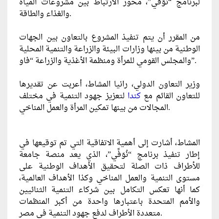
لبرنامج “نُوَفِّي”، محور الارتباط بين مشروعات المياه
والغذاء والطاقة.
من المقرر أن يتم تنفيذ المشروع بالتعاون بين الجهات
الوطنية من بينها وزارات البيئة والزراعة والتنمية المحلية
والمجلس القومي للمرأة ومنظمة الأغذية والزراعة “فاو”.
وزير التعاون الدولي، رانيا المشاط، أعربت عن تقديرها
للتعاون القائم مع
كندا
لتعزيز جهود التنمية في مختلف
المجالات من بينها تمكين المرأة والعمل المناخي.
المشاط، أشارت إلى أهمية الاتفاقية التي تم توقيعها في
إطار تنفيذ برنامج “نُوَفِّي”، الذي يعد منصة جامعة
للأطراف ذات الصلة لتحقيق الأهداف الوطنية على
مستوى التنمية والعمل المناخي وكذا الأهداف العالمية،
كما أنها تعكس التكامل بين شركاء التنمية الثنائيين
والأمم المتحدة باعتبارها واحدة من أكبر المنظمات
متعددة الأطراف لدفع جهود التنمية في مصر.