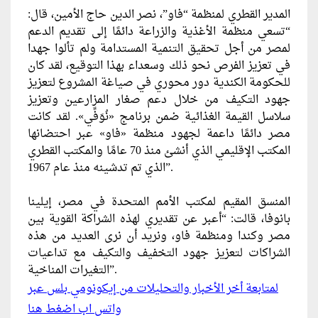
المدير القطري لمنظمة “فاو”، نصر الدين حاج الأمين، قال:
“تسعي منظمة الأغذية والزراعة دائمًا إلى تقديم الدعم
لمصر من أجل تحقيق التنمية المستدامة ولم تألوا جهدا
في تعزيز الفرص نحو ذلك وسعداء بهذا التوقيع، لقد كان
للحكومة الكندية دور محوري في صياغة المشروع لتعزيز
جهود التكيف من خلال دعم صغار المزارعين وتعزيز
سلاسل القيمة الغذائية ضمن برنامج «نُوَفِّي». لقد كانت
مصر دائمًا داعمة لجهود منظمة «فاو» عبر احتضانها
المكتب الإقليمي الذي أنشئ منذ 70 عامًا والمكتب القطري
الذي تم تدشينه منذ عام 1967”.
المنسق المقيم لمكتب الأمم المتحدة في مصر، إيلينا
بانوفا، قالت: “أعبر عن تقديري لهذه الشراكة القوية بين
مصر وكندا ومنظمة فاو، ونريد أن نرى العديد من هذه
الشراكات لتعزيز جهود التخفيف والتكيف مع تداعيات
التغيرات المناخية”.
لمتابعة أخر الأخبار والتحليلات من إيكونومي بلس عبر
واتس اب اضغط هنا