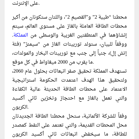
على الإنترنت.
محطتا “طيبة 2” و”القصيم 2″، واللتان ستكونان من أكبر
محطات الطاقة العاملة بالغاز على مستوى العالم، سيتم
إنشاؤهما في المنطقتين الغربية والوسطى من
المملكة
.
ووفقاً للبيان، ستولد توربينات الغاز من “سيمنز” (فئة
إتش إل)، جنباً إلى جنب مع توربينات البخار والمولدات،
ما يقرب من 2000 ميغاواط في كل موقع.
تستهدف المملكة تحقيق صفر انبعاثات بحلول عام 2060،
ولتحقيق هذا الهدف اعتمدت الحكومة استراتيجية
الاعتماد على محطات الطاقة الحديثة عالية الكفاءة
والتي تعمل بالغاز مع احتجاز وتخزين ثاني أكسيد
الكربون.
وفقاً للشركة الألمانية، ستحل محطتا الطاقة الجديدتان
محل المحطات القديمة، والتي تعتمد على النفط كمصدر
للطاقة، ما سيخفض انبعاثات ثاني أكسيد الكربون