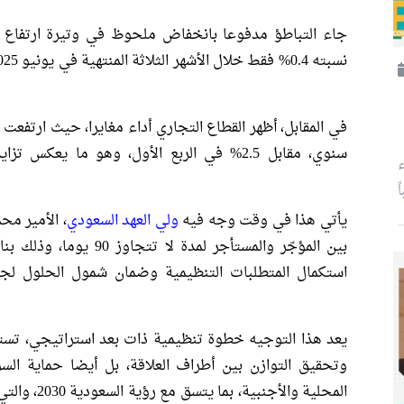
جاء التباطؤ مدفوعا بانخفاض ملحوظ في وتيرة ارتفاع أ
سنوي، مقابل 2.5% في الربع الأول، وهو ما يع
ء
ً
يأتي هذا في وقت وجه فيه
ولي العهد السعودي
، الأمير مح
بين المؤجّر والمستأجر لمد
استكمال المتطلبات التنظيمية وضمان شمول الحلول لجميع
يعد هذا التوجيه خطوة تنظيمية ذات بعد استراتيجي، تسته
وتحقيق التوازن بين أطراف العلاقة، بل أيضا حماية السو