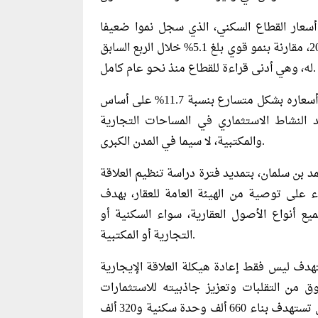
سعار القطاع السكني، الذي سجل نموا ضعيفا
نسبته 0.4% فقط خلال الأشهر الثلاثة المنتهية في يونيو 2025، مقارنة بنمو قوي بلغ 5.1% خلال الربع السابق
له، وهي أدنى قراءة للقطاع منذ نحو عام كامل.
في المقابل، أظهر القطاع التجاري أداء مغايرا، حيث ارتفعت أسعاره بشكل متسارع بنسبة 11.7% على أساس
كس تزايد النشاط الاستثماري في المساحات التجارية
والمكتبية، لا سيما في المدن الكبرى.
مد بن سلمان، بتمديد فترة دراسة تنظيم العلاقة
ة لا تتجاوز 90 يوما، وذلك بناء على توصية من الهيئة العامة للعقار، بهدف
 أنواع الأصول العقارية، سواء السكنية أو
التجارية أو المكتبية.
دف ليس فقط إعادة هيكلة العلاقة الإيجارية
ق من التقلبات وتعزيز جاذبيته للاستثمارات
المحلية والأجنبية، بما يتسق مع رؤية السعودية 2030، والتي تستهدف بناء 660 ألف وحدة سكنية و320 ألف