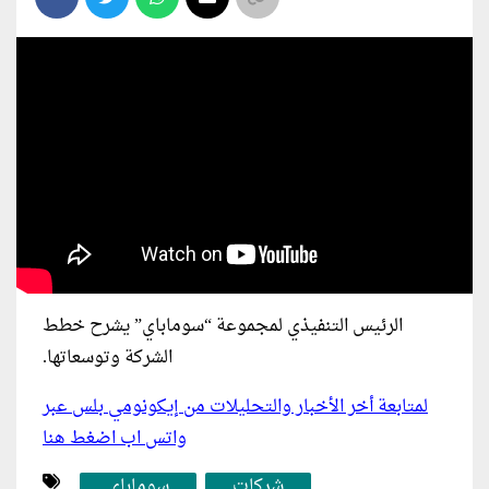
الرئيس التنفيذي لمجموعة “سوماباي” يشرح خطط
الشركة وتوسعاتها.
لمتابعة أخر الأخبار والتحليلات من إيكونومي بلس عبر
واتس اب اضغط هنا
شركات
سوماباي