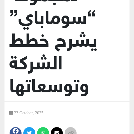
“سوماباي”
يشرح خطط
الشركة
وتوسعاتها
23 October, 2025