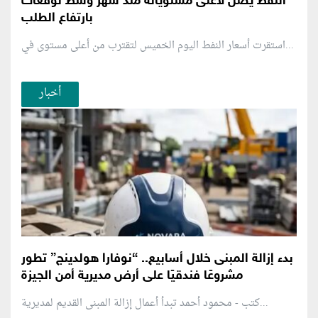
النفط يصل لأعلى مستوياته منذ شهر وسط توقعات
بارتفاع الطلب
استقرت أسعار النفط اليوم الخميس لتقترب من أعلى مستوى في...
أخبار
بدء إزالة المبنى خلال أسابيع.. “نوفارا هولدينج” تطور
مشروعًا فندقيًا على أرض مديرية أمن الجيزة
كتب - محمود أحمد تبدأ أعمال إزالة المبنى القديم لمديرية...