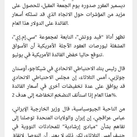
ديسمبر المقرر صدوره يوم الجمعة المقبل، للحصول على
مزيد من المؤشرات حول الاتجاه الذي قد تسلكه أسعار
الفائدة على الدولار هذا العام.
تظهر أداة “فيد ووتش”، التابعة لمجموعة “سي.إم.إي”،
المشغلة لبورصات العقود الآجلة الأمريكية أن الأسواق
تتوقع حاليا خفض الفائدة الأمريكية في يونيو.
قال رئيس بنك الاحتياطي الاتحادي في شيكاجو، أوستان
جولزبي، أمس الثلاثاء، إن مجلس الاحتياطي الاتحادي
قد يوافق على عدة تخفيضات أخرى في أسعار الفائدة
هذا العام إذا استأنف التضخم انخفاضه إلى هدف 2%.
من الناحية الجيوسياسية، قال وزير الخارجية الإيراني،
عباس عراقجي، إن إيران والولايات المتحدة توصلتا إلى
تفاهم بشأن “مبادئ إرشادية” للمحادثات النووية في
جنيف أمس الثلاثاء، لكن ذلك لا يعني أن التوصل لاتفاق