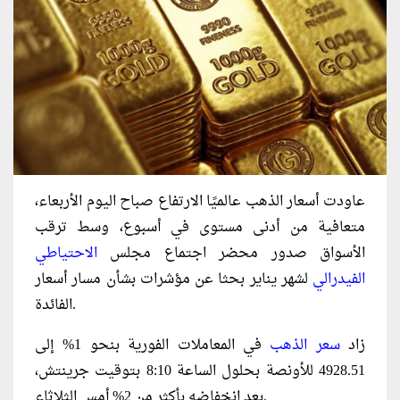
عاودت أسعار الذهب عالميًا الارتفاع صباح اليوم الأربعاء،
متعافية من أدنى مستوى في أسبوع، وسط ترقب
الأسواق صدور محضر اجتماع مجلس
الاحتياطي
الفيدرالي
لشهر يناير بحثا عن مؤشرات بشأن مسار أسعار
الفائدة.
زاد
سعر الذهب
في المعاملات الفورية بنحو 1% إلى
4928.51 للأونصة بحلول الساعة 8:10 بتوقيت جرينتش،
بعد انخفاضه بأكثر من 2% أمس الثلاثاء.