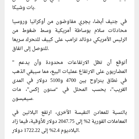
بات وشيكا.
في جنيف أيضا، يجري مفاوضون من أوكرانيا وروسيا
محادثات سلام بوساطة أمريكية وسط ضغوط من
الرئيس الأمريكي دونالد ترامب على كييف للتحرك سريعا
للتوصل إلى اتفاق.
” أتوقع أن تظل الارتفاعات محدودة وأن يدعم
المضاربون على الارتفاع عمليات البيع، مما سيبقي الذهب
في نطاق يتراوح بين 4700 و5100 دولار في المدى
القريب”، بحسب المحلل في “ستون إكس”، مات
سيمبسون.
بالنسبة للمعادن النفيسة الأخرى، ارتفع البلاتين في
المعاملات الفورية 2% إلى 2047.75 دولار للأوقية، فيما زاد
البلاديوم 2.4% إلى 1722.22 دولار.