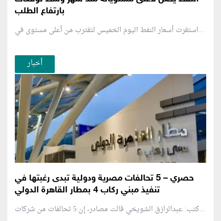
بارتفاع الطلب
استقرت أسعار النفط اليوم الخميس لتقترب من أعلى مستوى في...
أخبار
حصري – 5 تحالفات مصرية ودولية تبدى رغبتها في
تنفيذ مبني ركاب 4 بمطار القاهرة الدولي
كتب: عبدالرازق الشويخي قالت مصادر، إن 5 تحالفات من شركات...