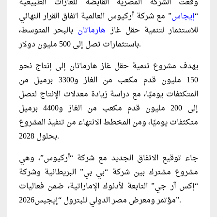
وقعت الشركة المصرية القابضة للغازات الطبيعية
“
إيجاس
” مع شركة أركيوس العالمية اتفاق القرار النهائي
للاستثمار لتنمية حقل غاز
هارماتان
بالبحر المتوسط،
باستثمارات تصل إلى 500 مليون دولار.
يهدف مشروع تنمية حقل غاز هارماتان إلى إنتاج نحو
150 مليون قدم مكعب من الغاز و3300 برميل من
المتكثفات يوميًا، مع دراسة زيادة معدلات الإنتاج لتصل
إلى 200 مليون قدم مكعب من الغاز و4400 برميل
متكثفات يوميًا، ومن المخطط الانتهاء من تنفيذ المشروع
بحلول 2028.
جاء توقيع الاتفاق الجديد مع شركة “أركيوس”، وهي
مشروع مشترك بين شركة “بي بي” البريطانية وشركة
“إكس آر جي” التابعة لأدنوك الإماراتية، ضمن فعاليات
مؤتمر ومعرض مصر الدولي للبترول “إيجبس2026”.