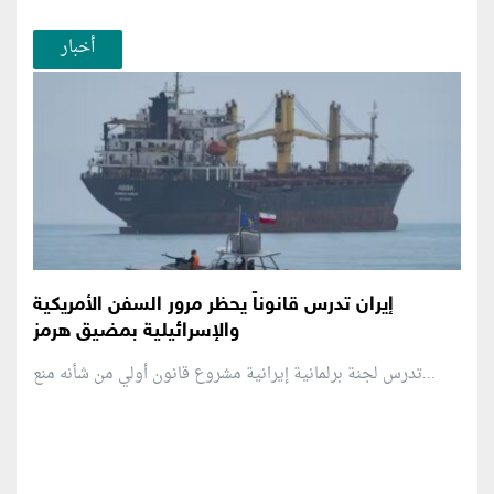
أخبار
إيران تدرس قانوناً يحظر مرور السفن الأمريكية
والإسرائيلية بمضيق هرمز
تدرس لجنة برلمانية إيرانية مشروع قانون ⁠أولي من شأنه منع...
منطقة إعلانية