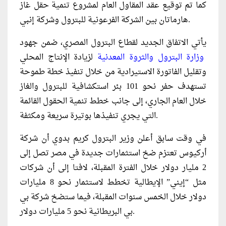
كما تم توقيع عقد المقاول العام لمشروع تنمية حقل غاز
هارماتان بين الشركة الفرعونية للبترول وشركة إنبي.
يأتي الاتفاق الجديد لقطاع البترول المصري، ضمن جهود
وزارة البترول والثروة المعدنية
لزيادة الإنتاج المحلي
وتقليل الفاتورة الاستيرادية من خلال تنفيذ خطة طموحة
تستهدف حفر نحو 101 بئر استكشافية للبترول والغاز
خلال العام الجاري، إلى جانب خطط تنمية الحقول القائمة
التي يجري تنفيذها بوتيرة سريعة ومكثفة.
في وقت سابق أعلن وزير البترول كريم بدوي أن شركة
أركيوس تعتزم ضخ استثمارات جديدة في مصر تصل إلى
2 مليار دولار خلال الفترة المقبلة، لافتا إلى أن شركات
مثل “إيني” الإيطالية تخطط لاستثمار نحو 8 مليارات
دولار خلال الخمس سنوات المقبلة، فيما ستضخ شركة بي
بي البريطانية نحو 5 مليارات دولار.