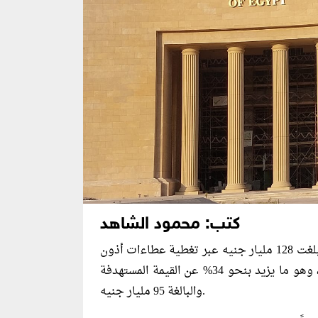
كتب: محمود الشاهد
، سيولةً بلغت 128 مليار جنيه عبر تغطية عطاءات أذون
خزانة محلية أجل 91 و273 يومًا في جلسة اليوم الخميس، وهو ما يزيد بنحو 34% عن القيمة المستهدفة
والبالغة 95 مليار جنيه.