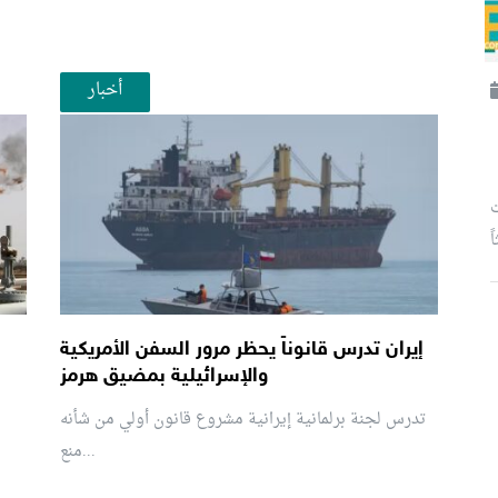
أخبار
ت
إيران تدرس قانوناً يحظر مرور السفن الأمريكية
والإسرائيلية بمضيق هرمز
تدرس لجنة برلمانية إيرانية مشروع قانون ⁠أولي من شأنه
منع...