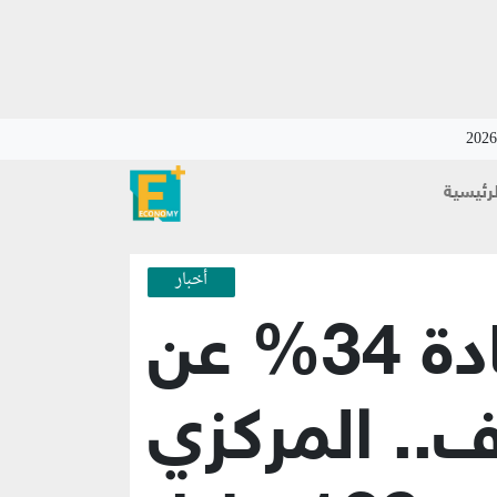
لرئيسية
أخبار
بزيادة 34% عن
.. المركزي