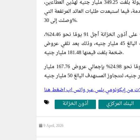
جاء ذلك وسط إقبال كبير من المؤسسات التي عرضت سيولةً بلغت 349.25 مليار جنيه لهذين العطاءين،
مالي العروض المقدمة، فيما استبعدت طلبات العائد المرتفعة التي
وصلت إلى 30%.
، سجل متوسط العائد المرجح على أذون الخزانة أجل 91 يومًا نحو 24.46%،
وتمت الموافقة على 67.11 مليار جنيه، لتتجاوز المستهدف البالغ 45 مليار جنيه، وذلك بعد تلقي عروض
ضخمة بلغت قيمتها 181.48 مليار جنيه.
كما بلغ متوسط سعر الفائدة على أذون الخزانة أجل 273 يومًا نحو 24.98% بإجمالي عروض 167.76 مليار
ليلات من إيكونومي بلس عبر واتس اب اضغط هنا
البنك المركزي
أذون الخزانة
9 April, 2026