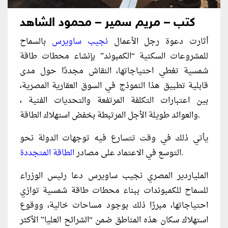
كتب – مريم سمير – محمود الشاهد
أثارت دعوة رجل الأعمال
نجيب ساويرس
بالسماح
للمشروعات السكنية “الكمبوند” بإنشاء محطات طاقة
شمسية تغطي احتياجاتها، النقاش مجددًا حول مدى
قابلية تطبيق هذا النموذج في السوق العقارية المصرية،
بين اعتبارات التكلفة المرتفعة والتحديات الفنية ،
والعوائد طويلة الأجل المرتبطة بخفض استهلاك الطاقة.
يأتي ذلك في وقت تتسارع فيه توجهات الدولة نحو
.
التوسع في الاعتماد على مصادر
الطاقة المتجددة
الملياردير المصري نجيب ساويرس دعا رئيس الوزراء
للسماح للكمبوندات ببناء محطات طاقة شمسية توازي
احتياجاتها، مبررًا ذلك بوجود مساحات خالية، ووقوع
استهلاك سكان هذه المناطق ضمن “الشرائح العليا” الأكثر