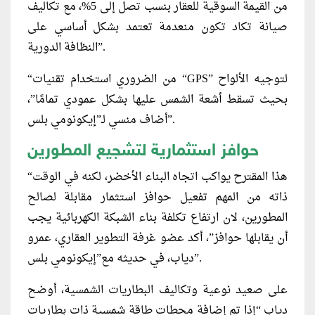
من القيمة السوقية للعقار بنسب تصل إلى 5%، مع تكاليف
صيانة تكاد تكون منعدمة تعتمد بشكل أساسي على
النظافة الدورية”.
“من الضروري استخدام تقنيات “GPS” لتوجيه الألواح
بحيث تسقط أشعة الشمس عليها بشكل عمودي تمامًا”،
أضاف منسي لـ”إيكونومي بلس”.
حوافز استثمارية لتشجيع المطورين
“هذا المقترح يواكب اتجاه البناء الأخضر، لكنه في الوقت
ذاته من المهم تفعيل حوافز استثمار مقابلة لصالح
المطورين، لان ارتفاع تكلفة بناء الشبكة الكهربائية يجب
أن يقابلها حوافز”، أكد عضو غرفة التطوير العقاري، عمرو
دياب، في حديثه مع”إيكونومي بلس”.
على صعيد نوعية وتكاليف البطاريات الشمسية، أوضح
دياب “إذا تم إضافة محطات طاقة شمسية ذات بطاريات