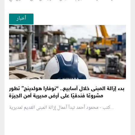
أخبار
بدء إزالة المبنى خلال أسابيع.. “نوفارا هولدينج” تطور
مشروعًا فندقيًا على أرض مديرية أمن الجيزة
كتب - محمود أحمد تبدأ أعمال إزالة المبنى القديم لمديرية...
منطقة إعلانية