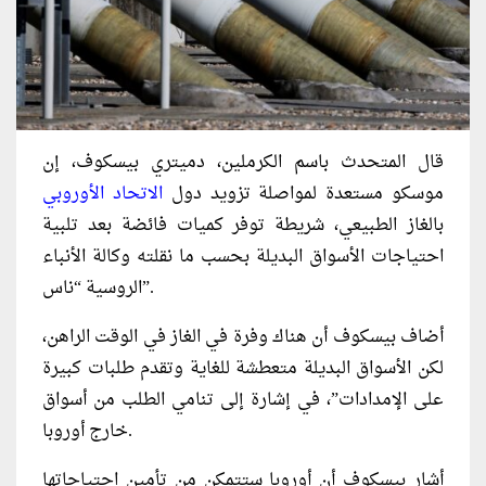
قال المتحدث باسم الكرملين، دميتري بيسكوف، إن
موسكو مستعدة لمواصلة تزويد دول
الاتحاد الأوروبي
بالغاز الطبيعي، شريطة توفر كميات فائضة بعد تلبية
احتياجات الأسواق البديلة بحسب ما نقلته وكالة الأنباء
الروسية “ناس”.
أضاف بيسكوف أن هناك وفرة في الغاز في الوقت الراهن،
لكن الأسواق البديلة متعطشة للغاية وتقدم طلبات كبيرة
على الإمدادات”، في إشارة إلى تنامي الطلب من أسواق
خارج أوروبا.
أشار بيسكوف أن أوروبا ستتمكن من تأمين احتياجاتها