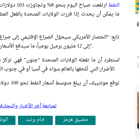
النفط
ارتفعت صباح ال
ما يمكن أن يحدث إذا قررت الولايات المتحدة بالفعل ا
تابع: “الحصار الأمريكي سيحوّل الصراع الإقليمي إلى صر
إلى 12 مليون برميل يومياً، ما سيدفع الأسعار للارتفاع إلى نطاق بين 140 و150 دولارًا للبرميل”.
ء
استطرد أن ما تفعله الولايات المتحدة “جنون” فهي تركز 
ً
الأضرار التي تُلحقها بالعالم سواء في آسيا أو في جنوب المحيط الهادئ، أو في كل مكان يعتمد على النفط.
توقع مونتي
لمتابعة أخر الأخبار والتح
مضيق هرمز
خام برنت
الول