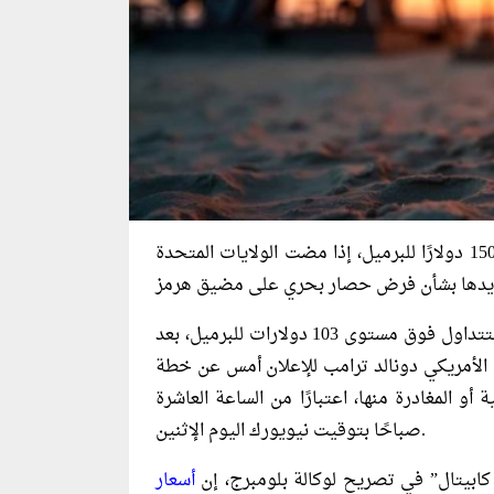
توقعت شركة”أونيكس كابيتال” أن ترتفع أسعار النفط إلى 150 دولارًا للبرميل، إذا مضت الولايات المتحدة
صباح اليوم بأكثر من 7% لتتداول فوق مستوى 103 دولارات للبرميل، بعد
الأمريكي دونالد ترامب للإعلان أمس عن خطة
و المغادرة منها، اعتبارًا من الساعة العاشرة
صباحًا بتوقيت نيويورك اليوم الإثنين.
ابيتال” في تصريح لوكالة بلومبرج، إن
أسعار