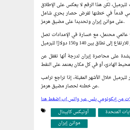
يوم بنحو 8% وتجاوزت 103 دولارات للبرميل، لكن هذا الرقم لا يعكس على الإطلاق
لمضي قدماً في خطتها لفرض حصار بحري شامل
على موانئ إيران وتحديدا على مضيق هرمز.
اع عالمي محتمل، مع خسارة في الإمدادات تصل
بشدة على محاصرة إيران لدرجة أنها تغفل عن
بك، أن يبلغ متوسط أسعار النفط نحو 100 دولار للبرميل خلال الأشهر المقبلة، إذا تراجع ترامب
عن خطته لحصار مضيق هرمز.
ليلات من إيكونومي بلس عبر واتس اب اضغط هنا
ايات المتحدة
أونيكس كابيتال
موانئ إيران