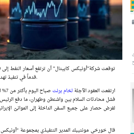
ح
قدماً في تنفيذ تهديدها بشأن فرض حصار بحري على مضيق هرمز.
ارتفعت العقود الآجلة
لخام برنت
فشل محادثات السلام بين واشنطن وطهران، ما دفع الرئيس 
لفرض حصار على جميع السفن الداخلة إلى الموانئ الإيرانية أ
قال خورخي مونتيبك المدير التنفيذي بمجموعة “أونيكس ك