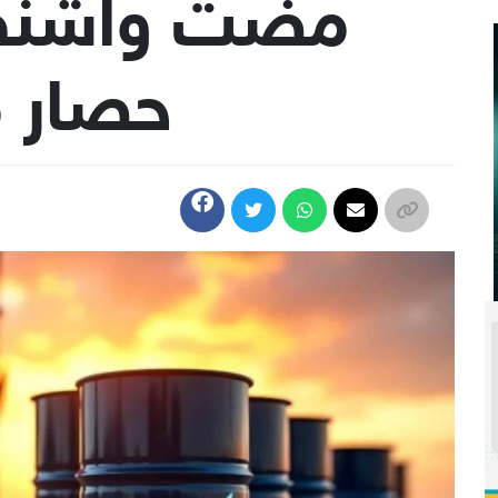
مضت واشنط
حصار 