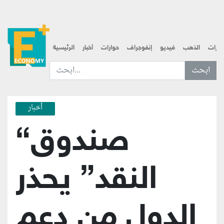
قارات
الذهب
فيديو
إنفوجراف
حوارات
أخبار
الرئيسية
ابحث عن... :
أخبار
“صندوق
النقد” يحذر
الدول من دعم