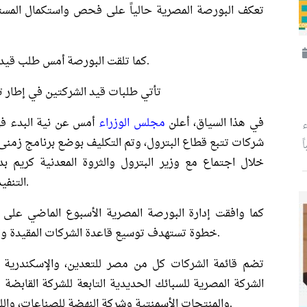
تعكف البورصة المصرية حالياً على فحص واستكمال المستند
كما تلقت البورصة أمس طلب قيد أسهم الشركة القومية لإدارة الأصول والاستثمار.
تأتي طلبات قيد الشركتين في إطار 
في هذا السياق، أعلن
مجلس الوزراء
ء
شركات تتبع قطاع البترول، وتم التكليف بوضع برنامج زمنى
ً
خلال اجتماع مع وزير البترول والثروة المعدنية كريم
التنفيذي لوحدة الشركات المملوكة للدولة هاشم السيد.
خطوة تستهدف توسيع قاعدة الشركات المقيدة وتسريع وتيرة تنفيذ برنامج الطروحات الحكومية.
تضم قائمة الشركات كل من مصر للتعدين، والإسكندرية لل
الشركة المصرية للسبائك الحديدية التابعة للشركة القابضة 
والمنتجات الأسمنتية وشركة النهضة للصناعات، واللتين تتبعان الشركة القابضة للصناعات الكيماوية.