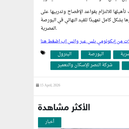
أهيلها للالتزام بقواعد الإفصاح وتدريبها على
زها بشكل كامل تمهيدًا للقيد النهائي في البورصة
المصرية.
ليلات من إيكونومي بلس عبر واتس اب اضغط هنا
صرية
البورصة
البترول
شركة النصر للإسكان والتعمير
15 April, 2026
الأكثر مشاهدة
أخبار