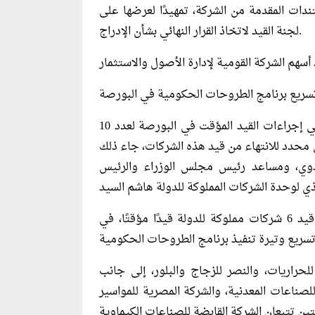
ات المقدمة من الشركة، تمهيدًا لعرضها على
لجنة القيد لاتخاذ القرار النهائي بشأن الإدراج.
تسريع برنامج الطروحات الحكومية في البورصة
أمس عن نية البدء في إجراءات القيد المؤقت في البورصة لعدد 10
 محدد للانتهاء من قيد هذه الشركات، جاء ذلك
 بدوي، ومساعد رئيس مجلس الوزراء والرئيس
كما وافقت إدارة البورصة المصرية الأسبوع الماضي على قيد 6 شركات مملوكة للدولة قيدًا مؤقتًا، في
حراريات، والنصر للزجاج والبلور، إلى جانب
للصناعات المعدنية، والشركة المصرية للمواسير