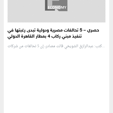
حصري – 5 تحالفات مصرية ودولية تبدى رغبتها في
تنفيذ مبني ركاب 4 بمطار القاهرة الدولي
كتب: عبدالرازق الشويخي قالت مصادر، إن 5 تحالفات من شركات...
منطقة إعلانية