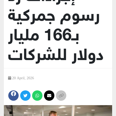
رسوم جمركية
بـ166 مليار
دولار للشركات
20 April, 2026