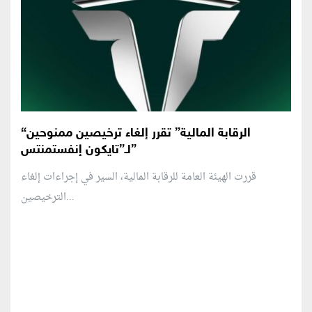
“الرقابة المالية” تقرر إلغاء ترخيصين ممنوحين
لـ”تايكون إنفستمنتس”
قررت الهيئة العامة للرقابة المالية، السير في إجراءات إلغاء
الترخيصين...
منطقة إعلانية