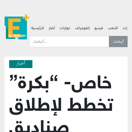
قارات
الذهب
فيديو
إنفوجراف
حوارات
أخبار
الرئيسية
ابحث عن... :
أخبار
خاص- “بكرة”
تخطط لإطلاق
صناديق