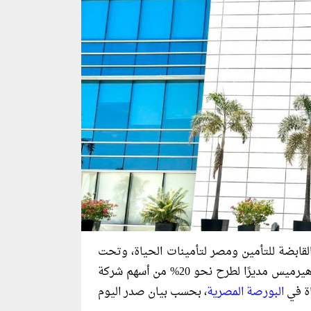
قابضة للتأمين ومصر لتأمينات الحياة، وتحت
إشراف صندوق مصر السيادي، بنك الاستثمار “إي إف جي هيرميس مديرًا لطرح نحو 20% من أسهم شركة
اة في
البورصة المصرية