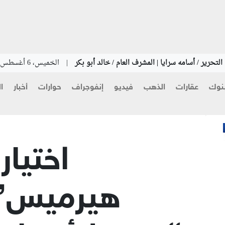
لتحرير / أسامه سرايا | المشرف العام / خالد أبو بكر
|
الخميس، 6 أغسطس 2026
نوك
عقارات
الذهب
فيديو
إنفوجراف
حوارات
أخبار
ا
اختيا
هيرميس” م