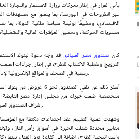
يأتي القرار في إطار تحركات وزارة الاستثمار والتجارة ال
عبر الطروحات في البورصة، بما يتسق مع مستهدفات الح
الاقتصادي، وتطبيقًا لوثيقة سياسة ملكية الدولة، بما ي
مستويات الحوكمة، وتحسين المؤشرات المالية والتشغيلية،
كان
صندوق مصر السيادي
قد وجّه دعوة لبنوك الاستثمار
ء
الترويج وتغطية الاكتتاب للطرح، في إطار إجراءات اتسمت 
ً
رسمية في الصحف والمواقع الإلكترونية لإتاحة الفرصة أمام المؤسسات الراغبة في المنافسة.
أسفر ذلك عن تلقي الصندوق نح
متخصصة ضمت خبراء من مجلس إدارة مصر القابضة للت
إشراف الصندوق السيادي، لتقييم العروض من الجانبين الفني والمالي.
وشهدت عملية التقييم عقد اجتماعات مكثفة مع المؤسس
معايير محددة شملت الخبرة في أسواق رأس المال، والإلما
واستراتيجية الطرح، إضافة إلى كفاءة فرق العمل، بينما ركز 