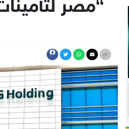
“مصر لتأمينات