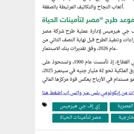
أتعاب النجاح والتكاليف المرتبطة بالصفقة.
 إف جي هيرميس لإدارة عملية طرح شركة مصر
اءات وتنفيذ الطرح قبل نهاية النصف الثاني من
عام 2026، وفق تقديرات بنك الاستثمار.
تُعد شركة مصر لتأمينات الحياة من أبرز الكيانات العاملة في القطاع، إذ تأسست عام 1900، وتستحوذ على
نحو 22% من سوق تأمينات الحياة في مصر، فيما بلغت حقوق الملكية نحو 42 مليار جنيه في سبتمبر 2025،
ليلات من إيكونومي بلس عبر واتس اب اضغط هنا
المصرية
إي إف جي هيرميس
لخارجية
مصر لتأمينات الحياة