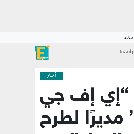
لرئيسية
أخبار
ر “إي إف جي
ديرًا لطرح