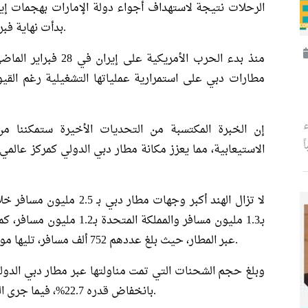
الرحلات نتيجة لاستهداف أجواء دولة الإمارات بهجمات إير
بدأت نهاية فبراير الماضي لاستهداف مواقع حيوية داخل إيران.
منذ بدء الحرب الأمريك
ء
ً
الاستيعابية، مما يعزز مكانة مطار دبي الدولي كمركز عالمي 
لا تزال الهند أكبر وجهات مطا
بـ1.3 مليون مسافر والمملكة ال
عبر المطار، حيث بلغ عددهم 752 ألف مسافر، تليها مومباي بـ520 ألف مسافر ثم جدة بـ505 آلاف مسافر.
بانخفاض قدره 22.7%، فيما جرى التعامل مع 66 ألف طن من الشحنات خلال مارس.