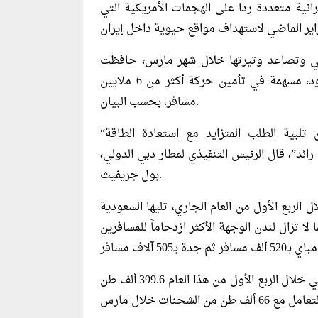
انية متعددة ردا على الهجمات الأمريكية التي
ية على إيران في 28 فبراير الماضي وتصاعد وتيرتها خلال شهر مارس، حافظت
مطارات دبي على استمرارية عملياتها التشغيلية رغم القيود، مسهمة في تأمين حركة أكثر من 6 ملايين
مسافر، بحسب البيان.
“إن الخبرة المكتسبة من التحديات الأخيرة ستمكننا من تلبية الطلب المتزايد مع استعادة الطاقة
رائد”، قال الرئيس التنفيذي لمطار دبي الدولي،
بول جريفيث.
ر دبي بـ 2.5 مليون مسافر خلال الربع الأول من العام الجاري، تليها السعودية
متحدة بـ1.2 مليون مسافر، كما لا تزال لندن الوجهة الأكثر ازدحاماً للمسافرين
وبلغ حجم الشحنات التي تمت مناولتها عبر مطار دبي الدولي خلال الربع الأول من هذا العام 399.6 ألف طن