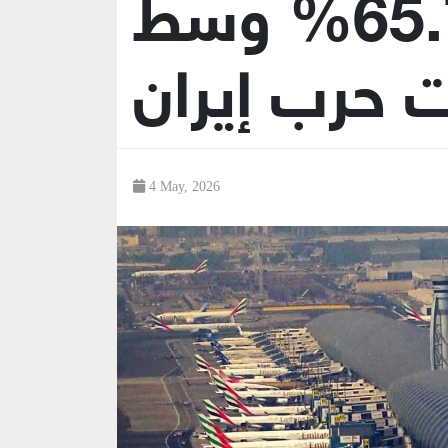
تنخفض 65.7% وسط
ت حرب إيران
4 May, 2026