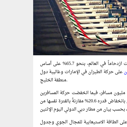
، أكثر المطارات ازدحاماً في العالم، بنحو 65.7% على أساس
ن
على حركة الطيران في الإمارات وغالبية دول
منطقة الخليج.
بلغت أعداد المسافرين عبر مطار دبي خلال مارس نحو 2.5 مليون مسافر، فيما انخفضت حركة المسافرين
خلال الربع الأول من العام الجاري إلى 18.6 مليون مسافر، أي بانخفاض قدره 20.6% مقارنةً بالفترة نفسها من
ى الطاقة الاستيعابية للمجال الجوي وجدول