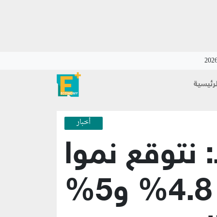
لرئيسية
أخبار
 نتوقع نموا
يتراوح بين 4.8% و5%