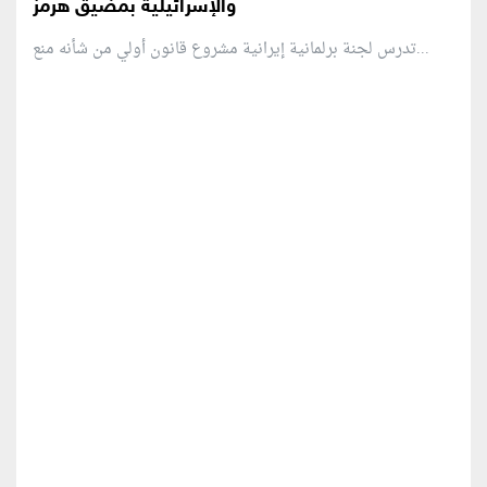
والإسرائيلية بمضيق هرمز
تدرس لجنة برلمانية إيرانية مشروع قانون ⁠أولي من شأنه منع...
منطقة إعلانية