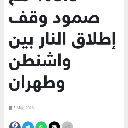
صمود وقف
إطلاق النار بين
واشنطن
وطهران
5 May, 2026