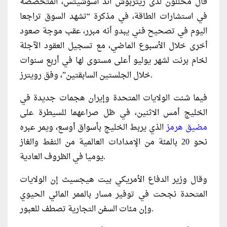
قال محللون لدى ريتربوش اند أسوشيتس، المتخصصة
في استشارات الطاقة، في مذكرة “تشهد السوق تراجعا
اليوم في تصحيح فني يبدو أنه مبرر، عقب موجة صعود
أخرى خلال الأسبوع الماضي، مع تسجيل العقود الآجلة
لخام برنت لشهر يوليو أعلى مستوى لها في أربع سنوات
خلال الجلستين السابقتين”، وفق رويترز.
فيما شنت الولايات المتحدة وإيران هجمات جديدة في
الخليج أمس الاثنين، ‌في ظل ⁠صراعهما للسيطرة على
مضيق هرمز
الذي يربط الخليج بأسواق أوسع، ويمر عبره
نحو 20 بالمئة من الإمدادات العالمية من النفط والغاز
يوميا في الظروف العادية.
وقال وزير الدفاع الأمريكي بيت هيجسيث إن الولايات
المتحدة نجحت في توفير مسار بالممر المائي الحيوي
وإن مئات السفن التجارية تصطف للعبور.