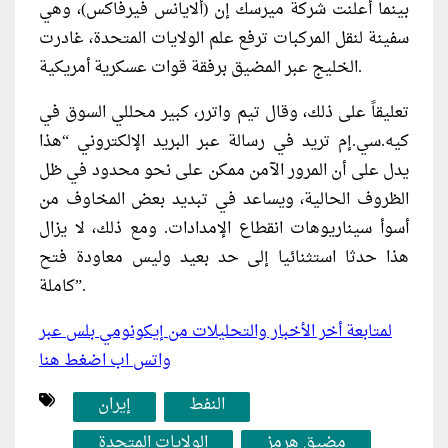
بينما أعلنت شركة ميرسك إن (ألايانس فيرفاكس)، وهي
سفينة ⁠لنقل المركبات ترفع علم الولايات المتحدة، غادرت
الخليج عبر المضيق برفقة قوات عسكرية أمريكية.
تعليقاً على ذلك، وقال تيم واترر، كبير محللي السوق في
كيه.سي.إم تريد في رسالة عبر البريد الإلكتروني “هذا
يدل على أن المرور الآمن ممكن على نحو ⁠محدود في ظل
الظروف الحالية، ويساعد في تبديد بعض المخاوف من
أسوأ سيناريوهات انقطاع الإمدادات. ومع ذلك، لا يزال
هذا حدثا استثنائيا إلى حد بعيد وليس معاودة فتح
كاملة”.
لمتابعة أخر الأخبار والتحليلات من إيكونومي بلس عبر
واتس اب اضغط هنا
النفط
إيران
مضيق هرمز
الولايات المتحدة