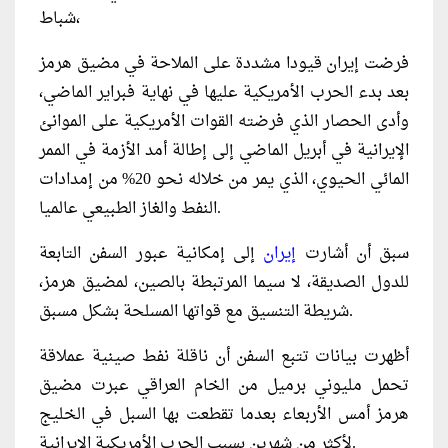
شباط،
فرضت إيران قيودا ​مشددة على الملاحة في مضيق هرمز
بعد بدء الحرب الأمريكية عليها في نهاية فبراير الماضي،
وأدى الحصار الذي فرضته القوات الأمريكية على الموانئ
الإيرانية في أبريل الماضي إلى إطالة أمد الأزمة في الممر
المائي الحيوي، الذي يمر من خلاله نحو 20% ​من إمدادات
النفط ​والغاز الطبيعي ⁠عالميا.
سبق أن أشارت
إيران
إلى إمكانية عبور السفن التابعة
للدول الصديقة، لا ​سيما ⁠المرتبطة بالصين، لمضيق هرمز،
شريطة التنسيق مع قواتها المسلحة بشكل مسبق.
أظهرت بيانات تتبع السفن أن ناقلة نفط صينية عملاقة
تحمل مليوني برميل من ⁠الخام ​العراقي عبرت مضيق
هرمز أمس الأربعاء ​بعدما تقطعت بها السبل في الخليج
لأكثر من شهرين بسبب الحرب ​الأمريكية الإيرانية.