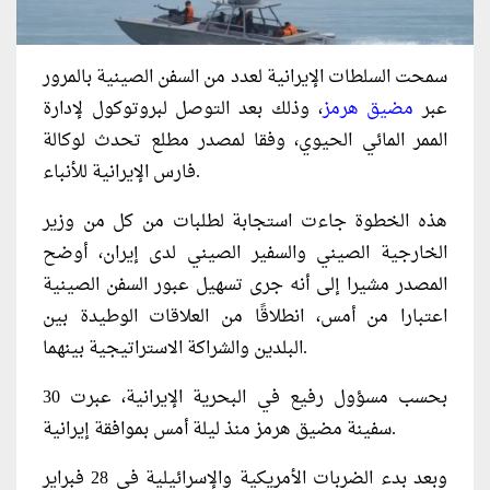
سمحت السلطات الإيرانية لعدد من السفن الصينية بالمرور
عبر
مضيق هرمز
، وذلك بعد التوصل لبروتوكول لإدارة
الممر المائي الحيوي، وفقا لمصدر مطلع تحدث لوكالة
فارس الإيرانية للأنباء.
هذه الخطوة جاءت استجابة لطلبات من كل من وزير
الخارجية الصيني والسفير الصيني لدى إيران، أوضح
المصدر مشيرا إلى أنه جرى تسهيل عبور السفن الصينية
اعتبارا من أمس، انطلاقًا من العلاقات الوطيدة بين
البلدين والشراكة الاستراتيجية بينهما.
بحسب مسؤول رفيع في البحرية الإيرانية، عبرت 30
سفينة مضيق هرمز منذ ليلة أمس بموافقة إيرانية.
وبعد بدء الضربات ​الأمريكية والإسرائيلية في 28 فبراير