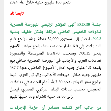
بنحو 168 مليون جنيه خلال عام 2024.
تابعنا لك
أنهى المؤشر الرئيسي للبورصة المصرية EGX30 جلسة
تداولات الخميس الماضي مرتفعًا بشكل طفيف بنسبة
0.3%،
ليصل إلى مستوى 52,090 نقطة، رغم تراجع قيم
التداولات إلى 6.8 مليار جنيه، بينما تراجع مؤشر الأسهم
المتوسطة والصغيرة EGX70 بنحو 0.15%. وسجلت
تعاملات العرب والأجانب في البورصة المصرية صافي بيع
بقيمة 1.3 مليار جنيه خلال الأسبوع الماضي، منها 587.7
مليون جنيه صافي مبيعات للأجانب، والباقي للعرب. فيما
تراجع سعر الدولار بنحو 50 قرشًا أمام الجنيه في تعاملات
الخميس، بحسب بيانات البنك المركزي المصري، ليصل
إلى 52.86 جنيه للشراء و53 جنيهًا للبيع.
من جانب آخر كشفت مصادر أن حزمة الإجراءات