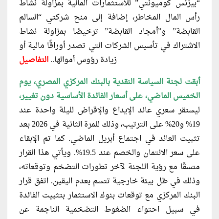
“بيزنس كوميونتي” للاستثمارات المالية بمزاولة نشاط
رأس المال المخاطر، إضافة إلى منح شركتي “السالم
القابضة” و”أمجاد القابضة” ترخيصًا بمزاولة نشاط
الاشتراك في تأسيس الشركات التي تصدر أوراقًا مالية أو
زيادة رؤوس أموالها..
التفاصيل
أبقت لجنة السياسة النقدية بالبنك المركزي المصري، يوم
الخميس الماضي، على أسعار الفائدة الأساسية دون تغيير،
ليستقر سعري عائد الإيداع والإقراض لليلة واحدة عند
19% و20% على الترتيب، وذلك للمرة الثانية في 2026 بعد
تثبيت العائد في اجتماع أبريل الماضي. كما تم الإبقاء
على سعر الائتمان والخصم عند 19.5%. ويأتي هذا القرار
متسقًا مع رؤية اللجنة لآخر تطورات التضخم وتوقعاته،
وذلك في ظل بيئة خارجية تتسم بعدم اليقين. اتفق قرار
البنك المركزي مع توقعات بنوك الاستثمار بتثبيت الفائدة
في سبيل احتواء الضغوط التضخمية الناجمة عن