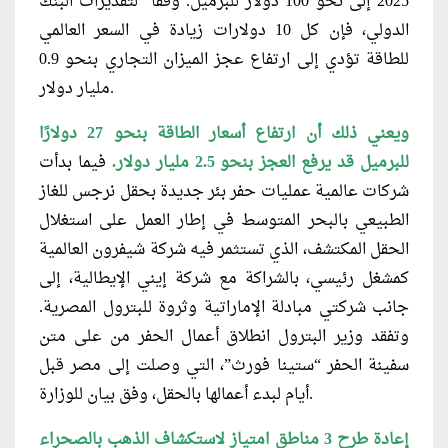
2025 إلى نحو 100 دولار للبرميل. وفقًا لتقديرات البنك
الدولي، فإن كل 10 دولارات زيادة في السعر العالمي
للطاقة تؤدي إلى ارتفاع عجز الميزان التجاري بنحو 0.9
مليار دولار.
ويعني ذلك أن ارتفاع أسعار الطاقة بنحو 27 دولارًا
للبرميل قد يرفع العجز بنحو 2.5 مليار دولار.
فيما بدأت
شركات عالمية عمليات حفر بئر جديدة بحقل نرجس للغاز
الطبيعي بالبحر المتوسط في إطار العمل على استغلال
الحقل المكتشف، الذي تستثمر فيه شركة شيفرون العالمية
كمشغل رئيسي، بالشراكة مع شركة إيني الإيطالية، إلى
جانب شركتي مبادلة الإماراتية وثروة للبترول المصرية.
وتفقد وزير البترول انطلاق أعمال الحفر من على متن
سفينة الحفر “ستينا فورث”، التي وصلت إلى مصر قبل
أيام لبدء أعمالها بالحقل، وفق بيان للوزارة.
إعادة طرح 3 مناطق امتياز لاستكشاف الذهب بالصحراء