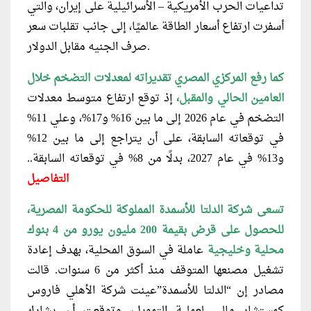
تداعيات الحرب الأمريكية – الأسرائيلية على إيران، والتي
أسفرت ارتفاع أسعار الطاقة عالميًا، إلى جانب تقلبات سعر
صرف الجنيه مقابل الدولار.
كما رفع المركزي المصري تقديراته لمعدلات التضخم خلال
العامين الحالي والمقبل،
إذ توقع ارتفاع متوسط معدلات
التضخم في عام 2026 إلى ما بين 16% و17%، وعلي 11%
في توقعاته السابقة، على أن يتراجع إلى ما بين 12%
و13% في عام 2027، بدلًا من 8% في توقعاته السابقة..
التفاصيل
تسعى شركة الدلتا للأسمدة المملوكة للحكومة المصرية،
للحصول على قرض بقيمة 200 مليون يورو من 4 بنوك
محلية وخليجية
عاملة في السوق المحلية، بهدف إعادة
تشغيل مصنعها المتوقف منذ أكثر من 6 سنوات. قالت
مصادر إن “الدلتا للأسمدة”عينت شركة الأهلي فاروس
كمستشار مالي لعملية التمويل، وتوقعت أن يشارك