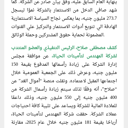
بنهاية العام السابق عليه، وفق بيان صادر عن الشركة. كما
شهد صافي الدخل من الاستثمار بالشركة نموًا ليسجل
273.7 مليون جنيه، بما يعكس نجاح السياسة الاستثمارية
الهادفة الي تنويع أدوات الاستثمار والتركيز علي القنوات
المضمونة لحماية حقوق المشتركين وحملة الوثائق.
كشف مصطفى صلاح، الرئيس التنفيذي والعضو المنتدب
لشركة المهندس لتأمينات الحياة،
عن موافقة مجلس
إدارة الشركة على زيادة رأسمالها المدفوع بقيمة 150
مليون جنيه، وعرض ذلك على الجمعية العمومية خلال
اجتماعها المقبل لاعتماده. ونقلت منصة “أموال الغد” عن
“صلاح”، أنه وفقًا لذلك سيتم زيادة رأسمال الشركة من
400 مليون جنيه إلى 550 مليون جنيه، وذلك داعمًا
للملاءة المالية للشركة ويساعد على تلبية كافة احتياجات
عملاء الشركة. حققت شركة المهندس لتأمينات الحياة،
أرباحًا بقيمة 181 مليون جنيه خلال عام 2025، مقارنة