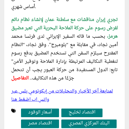
أساس شهري.
تجري إيران مناقشات مع سلطنة عمان لإنشاء نظام دائم
لفرض رسوم على حركة الملاحة البحرية التي تعبر مضيق
هرمز،
بحسب ما قاله السفير الإيراني لدى فرنسا محمد
أمين نجاد، في مقابلة مع “بلومبرج”. وفق نجاد، “النظام
المقترح سيلزم السفن التي تستخدم المضيق بدفع رسوم
لتغطية التكاليف المرتبطة بإدارة الملاحة وتوفير الأمن”
تابع: الدول المستفيدة من حركة العبور يجب أن تتحمل
جزءًا من هذه التكاليف..
التفاصيل
لمتابعة أخر الأخبار والتحليلات من إيكونومي بلس عبر
واتس اب اضغط هنا
اقتصاد لخليج
أسعار الوقود
البنك المركزي المصري
اقتصاد مصر