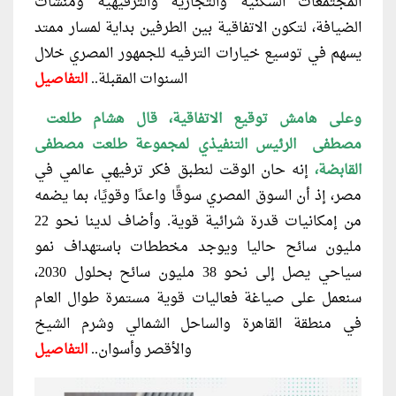
المجتمعات السكنية والتجارية والترفيهية ومنشآت
الضيافة، لتكون الاتفاقية بين الطرفين بداية لمسار ممتد
يسهم في توسيع خيارات الترفيه للجمهور المصري خلال
السنوات المقبلة..
التفاصيل
وعلى هامش توقيع الاتفاقية، قال هشام طلعت
مصطفى الرئيس التنفيذي لمجموعة طلعت مصطفى
القابضة،
إنه حان الوقت لنطبق فكر ترفيهي عالمي في
مصر، إذ أن السوق المصري سوقًا واعدًا وقويًا، بما يضمه
من إمكانيات قدرة شرائية قوية. وأضاف لدينا نحو 22
مليون سائح حاليا ويوجد مخططات باستهداف نمو
سياحي يصل إلى نحو 38 مليون سائح بحلول 2030،
سنعمل على صياغة فعاليات قوية مستمرة طوال العام
في منطقة القاهرة والساحل الشمالي وشرم الشيخ
والأقصر وأسوان..
التفاصيل