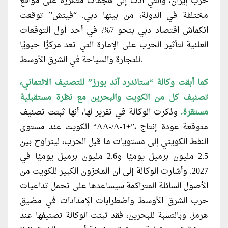
حرب إيران، والتي أدت إلى هجمات متكررة على مواقع
مختلفة في الدولة، من بينها دبي. “فيتش” توقعت
انكماش اقتصاد دبي بنحو 7%؜، في أحد أول التوقعات
العلنية لتأثير الحرب على الإمارة التي تعد مركزًا حيويًا
للتجارة والسياحة في الشرق الأوسط.
كما أبقت وكالة “ستاندرد آند بورز” للتصنيف الائتماني،
تصنيف كل من الكويت والبحرين مع نظرة مستقبلية
مستقرة.
وذكرت الوكالة في تقرير لها، أنها ثبتت تصنيف
الكويت عند مستوى “AA-/A-1+”، متوقعة عودة إنتاج
النفط الكويتي إلى مستويات ما قبل الحرب، ليتراوح بين
2.5 مليون برميل يوميًا و2.6 مليون برميل يوميًا في
2027. وأشارت الوكالة إلى أن المخزون الكبير للكويت من
الأصول السائلة المتراكمة سيساعدها على تحمل تداعيات
حرب الشرق الأوسط واضطرابات الإمدادات في مضيق
هرمز. وبالنسبة للبحرين، فقد ثبتت الوكالة تصنيفها عند