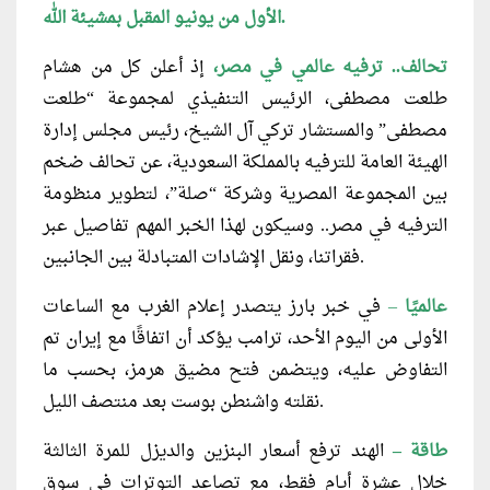
الأول من يونيو المقبل بمشيئة الله.
تحالف.. ترفيه عالمي في مصر،
إذ أعلن كل من هشام
طلعت مصطفى، الرئيس التنفيذي لمجموعة “طلعت
مصطفى” والمستشار تركي آل الشيخ، رئيس مجلس إدارة
الهيئة العامة للترفيه بالمملكة السعودية، عن تحالف ضخم
بين المجموعة المصرية وشركة “صلة”، لتطوير منظومة
الترفيه في مصر.. وسيكون لهذا الخبر المهم تفاصيل عبر
فقراتنا، ونقل الإشادات المتبادلة بين الجانبين.
عالميًا
–
في خبر بارز يتصدر إعلام الغرب مع الساعات
الأولى من اليوم الأحد، ترامب يؤكد أن اتفاقًا مع إيران تم
التفاوض عليه، ويتضمن فتح مضيق هرمز، بحسب ما
نقلته واشنطن بوست بعد منتصف الليل.
طاقة –
الهند ترفع أسعار البنزين والديزل للمرة الثالثة
خلال عشرة أيام فقط،
مع تصاعد التوترات في سوق