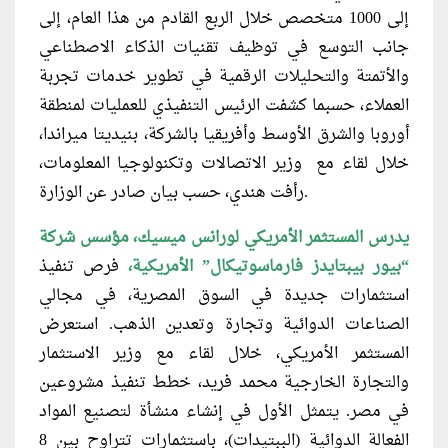
إلى 1000 متخصص خلال الربع القادم من هذا العام، إلى
جانب التوسع في توظيف تقنيات الذكاء الاصطناعي
والأتمتة والتحليلات الرقمية في تطوير خدمات تجربة
العملاء، حسبما كشفت الرئيس التنفيذي للعمليات لمنطقة
أوروبا والشرق الأوسط وأفريقيا بالشركة، بنيديتا ميراندا،
خلال لقاء مع وزير الاتصالات وتكنولوجيا المعلومات،
رأفت هندي، حسب بيان صادر عن الوزارة.
يدرس المستثمر الأمريكي لورانس ميسيك، مؤسس شركة
“بيور بيبتايدز فارماسوتيكال” الأمريكية،
فرص تنفيذ
استثمارات جديدة في السوق المصرية، في مجالي
الصناعات الدوائية وتجارة وتعدين الذهب. استعرض
المستثمر الأمريكي، خلال لقاء مع وزير الاستثمار
والتجارة الخارجية محمد فريد، خطط تنفيذ مشروعين
في مصر. يتمثل الأول في إنشاء منشأة لتصنيع المواد
الفعالة الدوائية (الببتيدات)، باستثمارات تتراوح بين 8