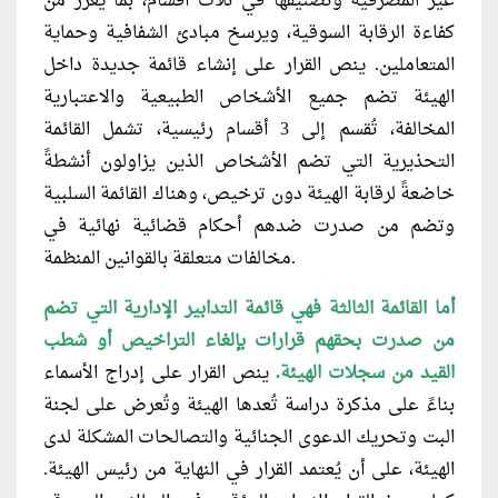
غير المصرفية وتصنيفها في ثلاث أقسام، بما يعزز من
كفاءة الرقابة السوقية، ويرسخ مبادئ الشفافية وحماية
المتعاملين. ينص القرار على إنشاء قائمة جديدة داخل
الهيئة تضم جميع الأشخاص الطبيعية والاعتبارية
المخالفة، تُقسم إلى 3 أقسام رئيسية، تشمل القائمة
التحذيرية التي تضم الأشخاص الذين يزاولون أنشطةً
خاضعةً لرقابة الهيئة دون ترخيص، وهناك القائمة السلبية
وتضم من صدرت ضدهم أحكام قضائية نهائية في
مخالفات متعلقة بالقوانين المنظمة.
أما القائمة الثالثة فهي قائمة التدابير الإدارية التي تضم
من صدرت بحقهم قرارات بإلغاء التراخيص أو شطب
القيد من سجلات الهيئة.
ينص القرار على إدراج الأسماء
بناءً على مذكرة دراسة تُعدها الهيئة وتُعرض على لجنة
البت وتحريك الدعوى الجنائية والتصالحات المشكلة لدى
الهيئة، على أن يُعتمد القرار في النهاية من رئيس الهيئة.