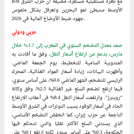
B/B مع نظرة مستقبلية مستقرة، مضيفة أن حرب الشرق
الأوسط ستبطئ نمو البحرين وتعرقل بشكل ملموس
جهود ضبط الأوضاع المالية في 2026.
عربي ودولي
صعد معدل التضخم السنوي في المغرب إلى 1.7% خلال
مارس، بدعم من ارتفاع أسعار النقل،
وفق ما أفادت به
المندوبية السامية للتخطيط، يوم الجمعة الماضي.
وأظهرت البيانات، زيادة أسعار المواد الغذائية، المحرك
الرئيسي للتضخم، الشهر الماضي 0.6%، على أساس سنوي،
فيما ارتفع تضخم السلع غير الغذائية 2.5%، وفق وكالة
“رويترز”. وارتفعت أسعار النقل 8.4% في أعقاب الارتفاع
الحاد في أسعار الوقود بسبب التوترات في الشرق الأوسط
الناجمة عن حرب إيران، كما انخفض التضخم الأساسي،
الذي يستثني السلع الأكثر تقلبًا والتي تتحكم فيها
الحكومة، 0.3% على أساس سنوي لكنه ارتفع 0.1% على