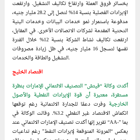
بخسائر فروق العملة وارتفاع تكاليف التشغيل. وارتفعت
الإيرادات الفصلية بنسبة 14% لتصل إلى 28.2 مليار جنيه،
مدفوعة باستمرار نمو خدمات البيانات وخدمات البنية
التحتية المقدمة لشركات الاتصالات الأخرى. في المقابل،
ارتفعت تكاليف نشاط الشركة بنسبة 12% خلال الفترة
نفسها لتسجل 16 مليار جنيه، في ظل زيادة مصروفات
التشغيل والطاقة والخدمات.
اقتصاد الخليج
أكدت وكالة “فيتش” التصنيف الائتماني للإمارات بنظرة
مستقرة، معتبرة أن قوة الإيرادات النفطية والأصول
الخارجية
وفرت دعمًا للجدارة الائتمانية رغم توقعها
انكماش الاقتصاد غير النفطي 3.2%. وقالت الوكالة في
تقرير إنها أكدت تصنيف الإمارات الائتماني عند “AA-” بما
يعكس “المرونة المتوقعة لإيرادات النفط” رغم تداعيات