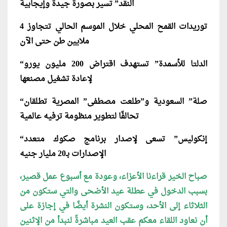
النقد” تسير بصورة جيدة وإيجابية
توريدات القمح المحلي خلال الموسم الحالي تتجاوز 4
ملايين طن حتى الآن
“الدلتا للأسمدة” تستهدف اقتراض 200 مليون يورو
لإعادة تشغيل مصنعها
“صلة” السعودية و”طلعت مصطفى” المصرية تطلقان
تحالفًا لتطوير منظومة ترفيه عالمية
“إنكوليس” تسعى لإصدار برنامج صكوك متعدد
الإصدارات بـ20 مليار جنيه
صباح الخير قراءنا الأعزاء، وعودة مع أسبوع عمل قصير،
بسبب الدخول في عطلة عيد الأضحى والتي ستكون من
الثلاثاء إلى الأحد،
وستكون النشرة أيضًا في إجازة على
أن نعاود اللقاء معكم عقب العيد مباشرةً لنبدأ من الإثنين