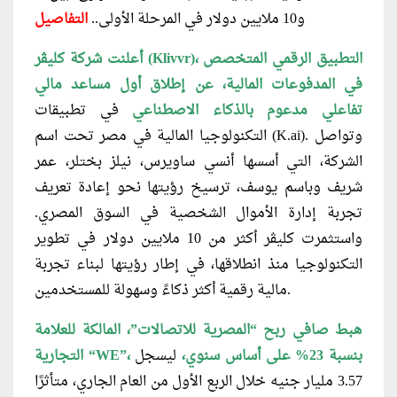
و10 ملايين دولار في المرحلة الأولى..
التفاصيل
أعلنت شركة كليڤر (Klivvr)، التطبيق الرقمي المتخصص
في المدفوعات المالية، عن إطلاق أول مساعد مالي
تفاعلي مدعوم بالذكاء الاصطناعي
في تطبيقات
التكنولوجيا المالية في مصر تحت اسم (K.ai). وتواصل
الشركة، التي أسسها أنسي ساويرس، نيلز بختلر، عمر
شريف وباسم يوسف، ترسيخ رؤيتها نحو إعادة تعريف
تجربة إدارة الأموال الشخصية في السوق المصري.
واستثمرت كليڤر أكثر من 10 ملايين دولار في تطوير
التكنولوجيا منذ انطلاقها، في إطار رؤيتها لبناء تجربة
مالية رقمية أكثر ذكاءً وسهولة للمستخدمين.
هبط صافي ربح “المصرية للاتصالات”، المالكة للعلامة
التجارية “WE”، بنسبة 23% على أساس سنوي،
ليسجل
3.57 مليار جنيه خلال الربع الأول من العام الجاري، متأثرًا