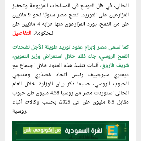
الحالي، في ظل التوسع في المساحات المزروعة وتحفيز
المزارعين على التوريد. تنتج مصر سنويًا نحو 9 ملايين
طن من القمح، يورد المزارعون منها قرابة 4 ملايين طن
للحكومة..
التفاصيل
كما تسعى مصر لإبرام عقود توريد طويلة الأجل لشحنات
القمح الروسي، جاء ذلك خلال استعراض وزير التموين،
شريف فاروق،
آليات تنفيذ هذه العقود خلال اجتماع مع
ديمتري سيرجييف رئيس اتحاد مُصدّري ومنتجي
الحبوب الروسي، حسبما ذكر بيان للوزارة. خلال العام
الحالي استوردت مصر من روسيا 4.58 مليون طن حبوب
مقابل 8.5 مليون طن في 2025، بحسب وكالات أنباء
روسية.