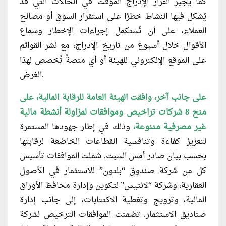
كما يجيز القرار الإدراج المؤقت في الحالات التي قد
يُشكل فيها النشاط خطرًا على استقرار السوق أو مصالح
العملاء، على أن تُستكمل إجراءات الإخطار وسماع
الأقوال خلال أسبوع من تاريخ الإدراج، مع نشر القوائم
على الموقع الإلكتروني للهيئة أو أي منصةً تُخصص لهذا
الغرض.
على جانب آخر، وافقت الهيئة العامة للرقابة المالية، على
منح 8 شركات تراخيص وموافقات لمزاولة أنشطة مالية
غير مصرفية متنوعة،
وذلك في إطار جهودها المستمرة
لتعزيز كفاءة وتنافسية القطاعات الخاضعة لرقابتها
بحسب بيان صادر أمس السبت. شملت الموافقات تأسيس
كل من شركة صندوق “بلتون” للاستثمار في الأصول
العقارية، وشركة “لانتيس” لتكوين وإدارة محافظ الأوراق
المالية، وترويج وتغطية الاكتتابات، إلى جانب إدارة
صناديق الاستثمار. تضمنت الموافقات الترخيص لشركة