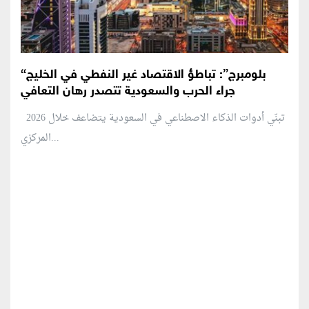
“بلومبرج”: تباطؤ الاقتصاد غير النفطي في الخليج
جراء الحرب والسعودية تتصدر رهان التعافي
تبنّي أدوات الذكاء الاصطناعي في السعودية يتضاعف خلال 2026
المركزي...
منطقة إعلانية